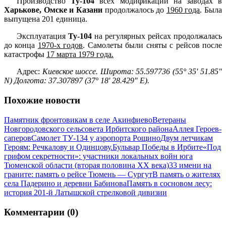
Производство
Ту-104
всех модификаций на заводах в
Харькове, Омске и Казани
продолжалось до
1960 года
. Была
выпущена 201 единица.
Эксплуатация
Ту-104
на регулярных рейсах продолжалась
до конца
1970-х годов
. Самолеты были сняты с рейсов после
катастрофы
17 марта 1979 года.
Адрес:
Киевское шоссе. Широта: 55.597736 (55° 35' 51.85"
N) Долгота: 37.307897 (37° 18' 28.429" E).
Похожие новости
Памятник фронтовикам в селе Акинфиево
Ветераны
Новгородовского сельсовета Ирбитского района
Аллея Героев-
саперов
Самолет ТУ-134 у аэропорта Рощино
Двум летчикам
Героям: Речкалову и Одинцову.
Бульвар Победы в Ирбите
«Под
грифом секретности»: участники локальных войн юга
Тюменской области (вторая половина XX века)
33 имени на
граните: память о рейсе Тюмень — Сургут
В память о жителях
села Падерино и деревни Бабинова
Память в сосновом лесу:
история 201-й Латышской стрелковой дивизии
Комментарии (0)