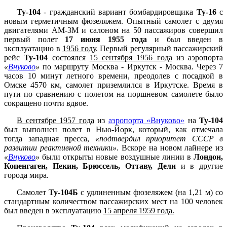
Ту-104
- гражданский вариант бомбардировщика
Ту-16
с
новым герметичным фюзеляжем. Опытный самолет с двумя
двигателями АМ-3М и салоном на 50 пассажиров совершил
первый полет
17 июня 1955 года
и был введен в
эксплуатацию в
1956 году
. Первый регулярный пассажирский
рейс
Ту-104
состоялся
15 сентября 1956 года
из аэропорта
«
Внуково
»
по маршруту Москва - Иркутск - Москва. Через 7
часов 10 минут летного времени, преодолев с посадкой в
Омске 4570 км, самолет приземлился в Иркутске. Время в
пути по сравнению с полетом на поршневом самолете было
сокращено почти вдвое.
В сентябре 1957 года
из
аэропорта «Внуково»
на
Ту-104
был выполнен полет в Нью-Йорк, который, как отмечала
тогда западная пресса,
«подтвердил приоритет СССР в
развитии реактивной техники»
. Вскоре на новом лайнере из
«
Внуково
»
были открыты новые воздушные линии в
Лондон,
Копенгаген, Пекин, Брюссель, Оттаву, Дели
и в другие
города мира.
Самолет
Ту-104Б
с удлиненным фюзеляжем (на 1,21 м) со
стандартным количеством пассажирских мест на 100 человек
был введен в эксплуатацию
15 апреля 1959 года.