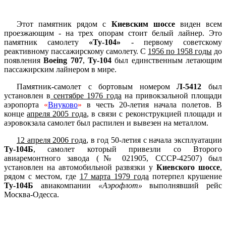
Этот памятник рядом с
Киевским шоссе
виден всем
проезжающим - на трех опорам стоит белый лайнер. Это
памятник самолету
«Ту-104»
- первому советскому
реактивному пассажирскому самолету. С
1956 по 1958 годы
до
появления
Boeing 707
,
Ту-104
был единственным летающим
пассажирским лайнером в мире.
Памятник-самолет с бортовым номером
Л-5412
был
установлен в
сентябре 1976 года
на привокзальной площади
аэропорта
«
Внуково
»
в честь 20-летия начала полетов. В
конце
апреля 2005 года
, в связи с реконструкцией площади и
аэровокзала самолет был распилен и вывезен на металлом.
12 апреля 2006 года
, в год 50-летия с начала эксплуатации
Ту-104Б
, самолет который привезли со Второго
авиаремонтного завода (№ 021905, СССР-42507) был
установлен на автомобильной развязки у
Киевского шоссе
,
рядом с местом, где
17 марта 1979 года
потерпел крушение
Ту-104Б
авиакомпании
«Аэрофлот»
выполнявший рейс
Москва-Одесса.