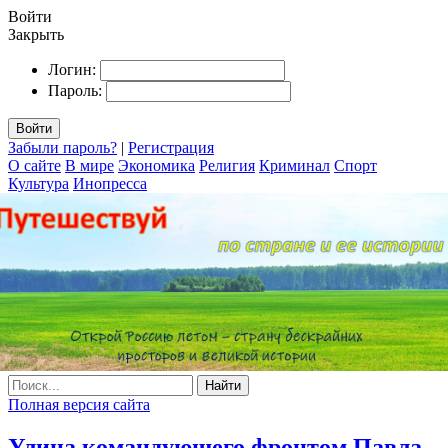
Войти
Закрыть
Логин:
Пароль:
Войти
Забыли пароль?
|
Регистрация
О сайте
В мире
Экономика
Религия
Криминал
Спорт
Культура
Инопресса
Найти
Полная версия сайта
Улица командующего фронтом Павла