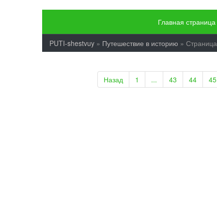
Главная страница
PUTI-shestvuy
»
Путешествие в историю
» Страница
Назад
1
...
43
44
45
Ялуторовский гос
История создания
Отечественной во
ветеранов. Резул
zampolit
Путеше