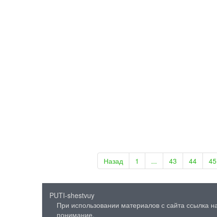
Административно
История княжеств
административно-
системе управлен
zampolit
Путеше
Для детей Кургана
История Дворца д
до современного 
музеи и важные д
Назад
1
...
43
44
45
nedelkin
Путеше
PUTI-shestvuy
При использовании материалов с сайта ссылка на
понимание.