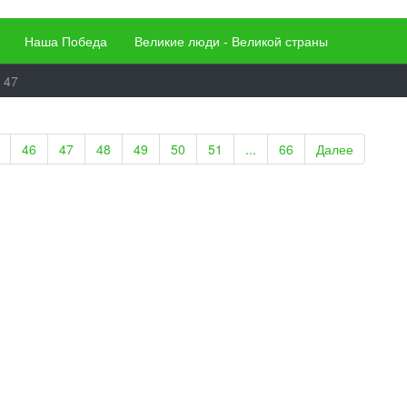
Наша Победа
Великие люди - Великой страны
 47
46
47
48
49
50
51
...
66
Далее
питаль инвалидов войны прибыл из Берлина
 и работы Ялуторовского госпиталя для инвалидов Великой
йны. Руководство, врачи, медсёстры, лечение и реабилитация
ьтаты за 1946–1950 годы.
ствие в историю