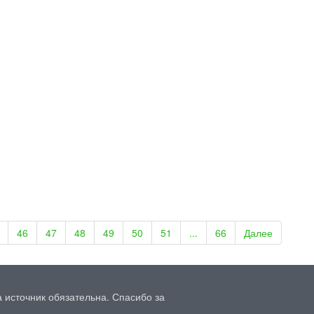
е устройство северных земель Западной Сибири
а Бардака, его вхождение в состав Русского государства, эволюция
территориального деления Березовского уезда и роль ненецких ро
ия Сибирью в XVI–XIX веках.
ствие в историю
 - Дворец детского творчества
етского (юношеского) творчества в Кургане: от Дома пионеров 1935
центра дополнительного образования. Архитектура здания, кружки,
аты.
46
47
48
49
50
51
...
66
Далее
ствие в историю
 источник обязательна. Спасибо за