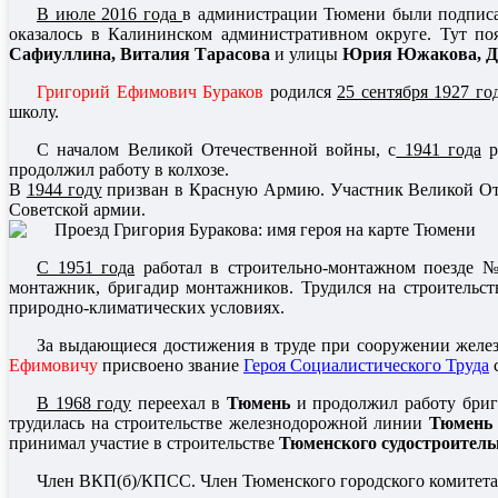
В июле 2016 года
в администрации Тюмени были подписа
оказалось в Калининском административном округе. Тут п
Сафиуллина, Виталия Тарасова
и улицы
Юрия Южакова, Дм
Григорий Ефимович Бураков
родился
25 сентября 1927 го
школу.
С началом Великой Отечественной войны, с
1941 года
р
продолжил работу в колхозе.
В
1944 году
призван в Красную Армию. Участник Великой О
Советской армии.
С 1951 года
работал в строительно-монтажном поезде 
монтажник, бригадир монтажников. Трудился на строительс
природно-климатических условиях.
За выдающиеся достижения в труде при сооружении желе
Ефимовичу
присвоено звание
Героя Социалистического Труда
с
В 1968 году
переехал в
Тюмень
и продолжил работу бри
трудилась на строительстве железнодорожной линии
Тюмень 
принимал участие в строительстве
Тюменского судостроитель
Член ВКП(б)/КПСС. Член Тюменского городского комитета 