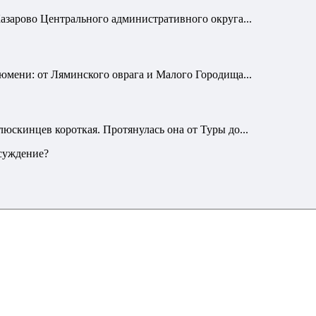
азарово Центрального административного округа...
юмени: от Ляминского оврага и Малого Городища...
юскинцев короткая. Протянулась она от Туры до...
бсуждение?