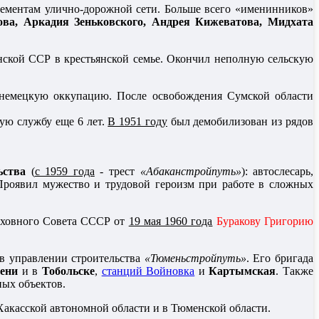
ментам улично-дорожной сети. Больше всего «именинников»
ова, Аркадия Зеньковского, Андрея Кижеватова, Мидхата
нской ССР в крестьянской семье. Окончил неполную сельскую
емецкую оккупацию. После освобождения Сумской области
ую службу еще 6 лет.
В 1951 году
был демобилизован из рядов
ьства
(
с 1959 года
- трест
«Абаканстройпуть»
): автослесарь,
Проявил мужество и трудовой героизм при работе в сложных
рховного Совета СССР от
19 мая 1960 года
Буракову Григорию
в управлении строительства
«Тюменьстройпуть»
. Его бригада
ени
и в
Тобольске
,
станций Войновка
и
Картымская
. Также
ных объектов.
акасской автономной области и в Тюменской области.