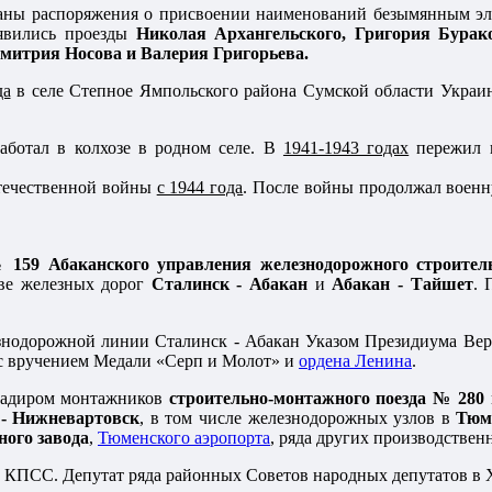
ны распоряжения о присвоении наименований безымянным эле
оявились проезды
Николая Архангельского, Григория Бурак
итрия Носова и Валерия Григорьева.
да
в селе Степное Ямпольского района Сумской области Украи
аботал в колхозе в родном селе. В
1941-1943 годах
пережил н
течественной войны
с 1944 года
. После войны продолжал военн
№
159 Абаканского управления железнодорожного строител
тве железных дорог
Сталинск - Абакан
и
Абакан - Тайшет
. 
знодорожной линии Сталинск - Абакан Указом Президиума Ве
 вручением Медали «Серп и Молот» и
ордена Ленина
.
гадиром монтажников
строительно-монтажного поезда № 280
- Нижневартовск
, в том числе железнодорожных узлов в
Тюм
ного завода
,
Тюменского аэропорта
, ряда других производствен
КПСС. Депутат ряда районных Советов народных депутатов в Х