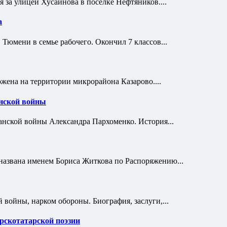
я за улицей Хусаинова в поселке Нефтяников....
а
 Тюмени в семье рабочего. Окончил 7 классов...
жена на территории микрорайона Казарово....
анской войны
анской войны Александра Пархоменко. История...
названа именем Бориса Житкова по Распоряжению...
ойны, нарком обороны. Биография, заслуги,...
рскотатарской поэзии