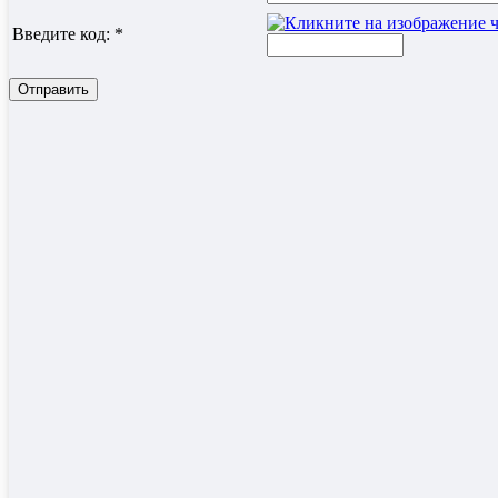
Введите код:
*
Отправить
Статьи
Маршруты путешествий
Путешест
вооружение
Великая Победа
Земля Тюмен
Июль 2026 (20)
Июнь 2026 (17)
Май 2026 (5)
Апрель 2026 (39)
Март 2026 (32)
Февраль 2026 (5)
Показать / скрыть весь архив