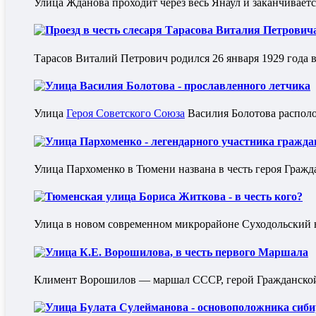
Улица Жданова проходит через весь Янаул и заканчиваетс
Проезд в честь слесаря Тарасова Виталия Петрович
Тарасов Виталий Петрович родился 26 января 1929 года в
Улица Василия Болотова - прославленного летчика
Улица
Героя Советского Союза
Василия Болотова располо
Улица Пархоменко - легендарного участника гражд
Улица Пархоменко в Тюмени названа в честь героя Гражд
Тюменская улица Бориса Житкова - в честь кого?
Улица в новом современном микрорайоне Суходольский 
Улица К.Е. Ворошилова, в честь первого Маршала
Климент Ворошилов — маршал СССР, герой Гражданской в
Улица Булата Сулейманова - основоположника сиби