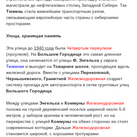
магистрали до нефтегазовых столиц Западной Сибири. Так
Тюмень
стала важнейшим транспортным узлом,
связывающим европейскую часть страны с сибирскими
просторами.
Улица, хранящая память
Эта улица до
1940 года
была
Четвертым переулком
(проулком). На
Большом Городище
это самая длинная
улица, она начинается от улицы
Ф. Энгельса
у оврага
Тюменки
и выходит на
Товарное шоссе
, проходящее вдоль
железной дороги. Вместе с улицами
Перекопской,
Чернышевского, Гранитной
Железнодорожная
создает
систему проезда для автотранспорта в сетке грунтовых улиц
Большого Городища
.
Между улицами
Энгельса
и
Коммуны
Железнодорожная
похожа на глухой деревенский поселок шириной около 5-6
метров, у заборов крапива в человеческий рост, но на
перекрестке с улицей
Коммуны
на обеих сторонах ее стоят
современные коттеджи. Дальше
Железнодорожная
становится широкой, с хорошими тротуарами.