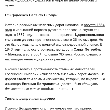
железнодорожной державой в мире по длине рельсовых
путей.
От Царского Села до Сибири
История российских железных дорог началась в
августе 1834
года
с испытаний первого русского паровоза, а спустя три
года, в
1837 году
, торжественно открылась
Царскосельская
железная дорога
протяженностью всего 26 километров. Но
это было лишь начало великой железнодорожной эпопеи. В
1843 году
началось строительство дороги
Санкт-Петербург
– Москва
, а во второй половине
XIX века
Россию охватила
настоящая железнодорожная революция.
К концу столетия протяженность стальных магистралей
Российской империи исчислялась тысячами верст. Железные
дороги стали тем самым
«рычагом»
, который, по выражению
инженера
Евгения Богдановича
, должен был
«двинуть
безжизненные силы»
необъятной страны.
Тюмень встречает паровоз
Именно
Богданович
стал тем человеком, кто принес