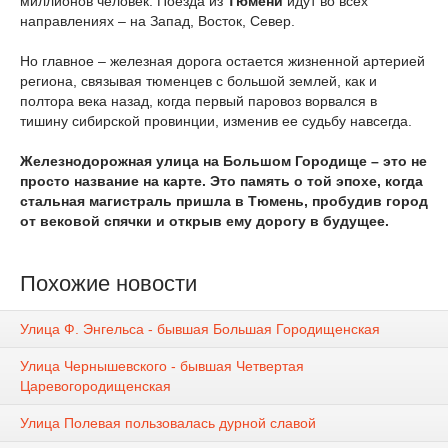
миллионов человек. Поезда из
Тюмени
идут во всех
направлениях – на Запад, Восток, Север.
Но главное – железная дорога остается жизненной артерией
региона, связывая тюменцев с большой землей, как и
полтора века назад, когда первый паровоз ворвался в
тишину сибирской провинции, изменив ее судьбу навсегда.
Железнодорожная улица на Большом Городище – это не
просто название на карте. Это память о той эпохе, когда
стальная магистраль пришла в Тюмень, пробудив город
от вековой спячки и открыв ему дорогу в будущее.
Похожие новости
Улица Ф. Энгельса - бывшая Большая Городищенская
Улица Чернышевского - бывшая Четвертая
Царевогородищенская
Улица Полевая пользовалась дурной славой