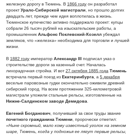
железную дорогу в Тюмень. В
1866 году
он разработал
проект
Урало-Сибирской магистрали
, но прошло долгих
двадцать лет, прежде чем идея воплотилась в жизнь.
Тюменское купечество активно поддержало проект: купцы
собрали 26 тысяч рублей на изыскательские работы, а
промышленник
Альфонс Поклевский-Козелл
убеждал
земляков, что
«железка»
необходима для торговли и лучшей
жизни.
В
1882 году
император
Александр III
подписал указ о
строительстве дороги за казенный счет. Началась
лихорадочная стройка. И вот
27 октября 1885 года
Тюмень
встречала первый поезд из
Екатеринбурга
, а
5 декабря
веселые паровозные гудки окончательно оживили древний
сибирский город. На всем протяжении 325-километровой
магистрали уложили стальные рельсы, изготовленные на
Нижне-Салдинском заводе Демидова
.
Евгений Богданович
, получивший за свои труды звание
почетного гражданина Тюмени
, пророчески отметил:
«Ныне скромный, мало кому известный уголок на земном
шаре, Тюмень, когда у подножья ее лягут первые рельсы,