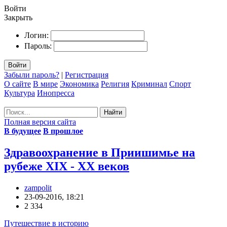
Войти
Закрыть
Логин:
Пароль:
Войти
Забыли пароль?
|
Регистрация
О сайте
В мире
Экономика
Религия
Криминал
Спорт
Культура
Инопресса
Найти
Полная версия сайта
В будущее
В прошлое
Здравоохранение в Приишимье на
рубеже XIX - XX веков
zampolit
23-09-2016, 18:21
2 334
Путешествие в историю