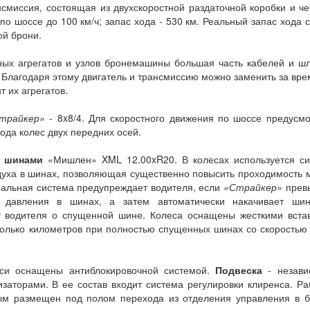
смиссия, состоящая из двухскоростной раздаточной коробки и ч
о шоссе до 100 км/ч; запас хода - 530 км. Реальный запас хода 
ой брони.
ых агрегатов и узлов бронемашины большая часть кабелей и ш
лагодаря этому двигатель и трансмиссию можно заменить за вре
 их агрегатов.
трайкер»
- 8x8/4. Для скоростного движения по шоссе предусм
ода колес двух передних осей.
и шинами
«Мишлен» XML 12.00xR20. В колесах используется си
духа в шинах, позволяющая существенно повысить проходимость
циальная система предупреждает водителя, если
«Страйкер»
прев
о давления в шинах, а затем автоматически накачивает ши
т водителя о спущенной шине. Колеса оснащены жесткими встав
олько километров при полностью спущенных шинах со скоростью
оси оснащены антиблокировочной системой.
Подвеска
- незави
изаторами. В ее состав входит система регулировки клиренса. Р
рым размещен под полом перехода из отделения управления в 