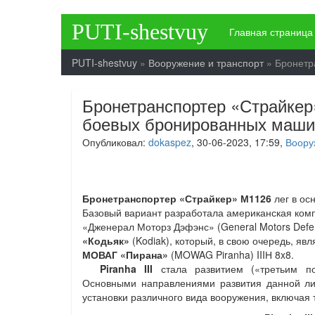
PUTI-shestvuy
Главная страница
PUTI-shestvuy
»
Вооружение и транспорт
» Бронетр
Бронетранспортер «Страйкер
боевых бронированных маши
Опубликовал:
dokaspez
, 30-06-2023, 17:59,
Воору
Бронетранспортер «Страйкер» М1126
лег в ос
Базовый вариант разработала американская ко
«Дженерал Моторз Дэфэнс» (General Motors Defe
«Кодьяк»
(Kodiak), который, в свою очередь, я
МОВАГ «Пирана»
(MOWAG Piranha) IIIН 8x8.
Piranha III
стала развитием («третьим п
Основными направлениями развития данной ли
установки различного вида вооружения, включая