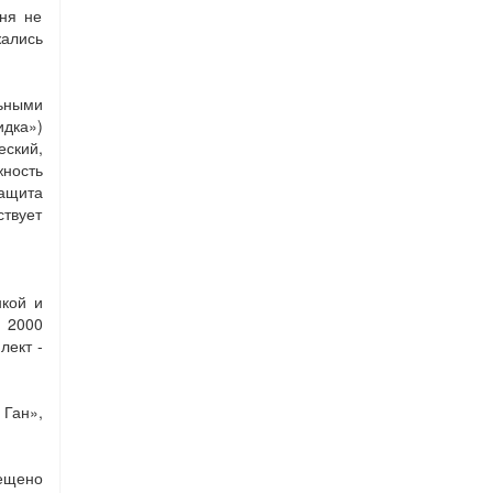
оня не
ались
льными
идка»)
еский,
ность
ащита
ствует
кой и
 2000
лект -
 Ган»,
ещено