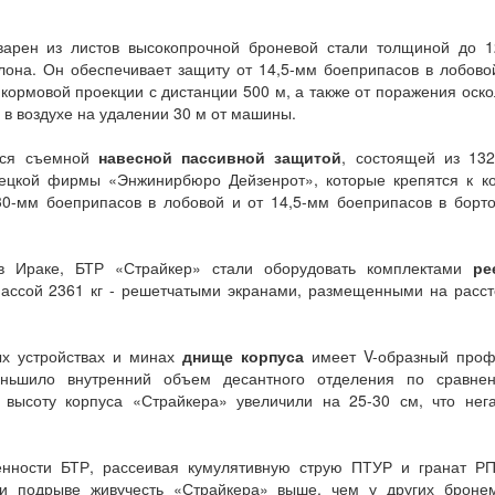
варен из листов высокопрочной броневой стали толщиной до 1
она. Он обеспечивает защиту от 14,5-мм боеприпасов в лобово
кормовой проекции с дистанции 500 м, а также от поражения оск
 в воздухе на удалении 30 м от машины.
ются съемной
навесной пассивной защитой
, состоящей из 13
ецкой фирмы «Энжинирбюро Дейзенрот», которые крепятся к ко
30-мм боеприпасов в лобовой и от 14,5-мм боеприпасов в борт
в Ираке, БТР «Страйкер» стали оборудовать комплектами
ре
ассой 2361 кг - решетчатыми экранами, размещенными на расс
х устройствах и минах
днище корпуса
имеет V-образный проф
меньшило внутренний объем десантного отделения по сравне
 высоту корпуса «Страйкера» увеличили на 25-30 см, что нег
ности БТР, рассеивая кумулятивную струю ПТУР и гранат РП
ри подрыве живучесть «Страйкера» выше, чем у других броне