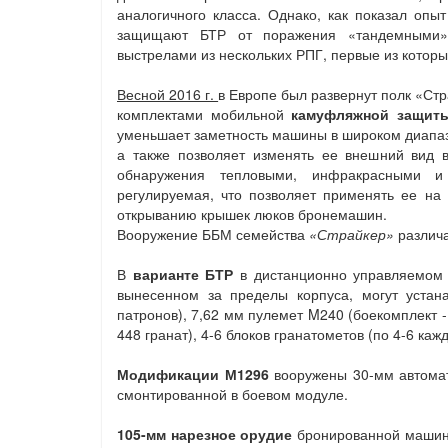
аналогичного класса. Однако, как показал опы
защищают БТР от поражения «тандемными» 
выстрелами из нескольких РПГ, первые из котор
Весной 2016 г.
в Европе был развернут полк «С
комплектами мобильной
камуфляжной защит
уменьшает заметность машины в широком диапазон
а также позволяет изменять ее внешний вид 
обнаружения тепловыми, инфракрасными и
регулируемая, что позволяет применять ее на 
открыванию крышек люков бронемашин.
Вооружение ББМ семейства
«Страйкер»
различа
В
варианте БТР
в дистанционно управляемом 
вынесенном за пределы корпуса, могут устан
патронов), 7,62 мм пулемет M240 (боекомплект -
448 гранат), 4-6 блоков гранатометов (по 4-6 ка
Модификации М1296
вооружены 30-мм автомат
смонтированной в боевом модуле.
105-мм нарезное орудие
бронированной машин