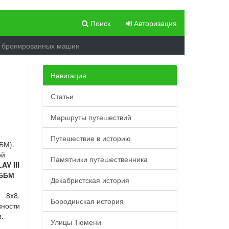
Поиск
Авторизация
х бронированных машин
Навигация
Статьи
Маршруты путешествий
Путешествие в историю
БМ).
ой
Памятники путешественника
LAV III
ББМ
Декабристская история
 8x8.
Бородинская история
ности
.
Улицы Тюмени