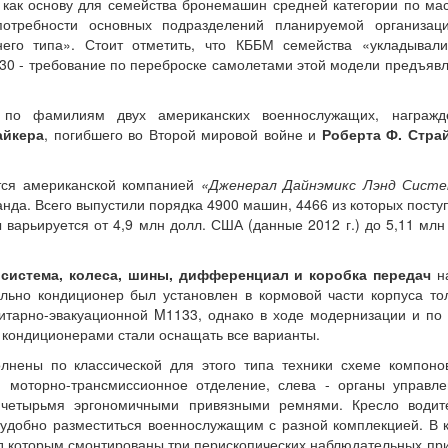
как основу для семейства бронемашин средней категории по ма
отребности основных подразделений планируемой организаци
его типа». Стоит отметить, что КББМ семейства «укладывали
130 - требование по переброске самолетами этой модели предъяв
о фамилиям двух американских военнослужащих, награжд
айкера
, погибшего во Второй мировой войне и
Роберта Ф. Страй
тся американской компанией
«Дженерал Дайнэмикс Лэнд Систе
нда. Всего выпустили порядка 4900 машин, 4466 из которых посту
варьируется от 4,9 млн долл. США (данные 2012 г.) до 5,11 млн
 система, колеса, шины, дифференциал и коробка передач
н
ьно кондиционер был установлен в кормовой части корпуса то
тарно-эвакуационной M1133, однако в ходе модернизации и по 
 кондиционерами стали оснащать все варианты.
нены по классической для этого типа техники схеме компонов
моторно-трансмиссионное отделение, слева - органы управле
 четырьмя эргономичными привязными ремнями. Кресло водит
т удобно разместиться военнослужащим с разной комплекцией. В
ед которым смонтированы три перископических наблюдательных пр