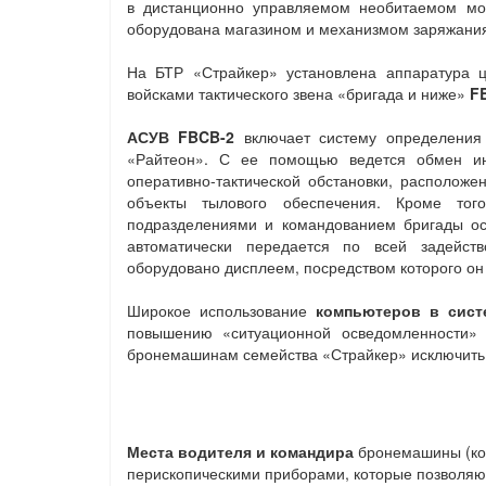
в дистанционно управляемом необитаемом мод
оборудована магазином и механизмом заряжани
На БТР «Страйкер» установлена аппаратура 
войсками тактического звена «бригада и ниже»
F
АСУВ FBCB-2
включает систему определени
«Райтеон». С ее помощью ведется обмен ин
оперативно-тактической обстановки, расположен
объекты тылового обеспечения. Кроме тог
подразделениями и командованием бригады ос
автоматически передается по всей задейств
оборудовано дисплеем, посредством которого о
Широкое использование
компьютеров в сист
повышению «ситуационной осведомленности» 
бронемашинам семейства «Страйкер» исключить 
Места водителя и командира
бронемашины (кот
перископическими приборами, которые позволяют