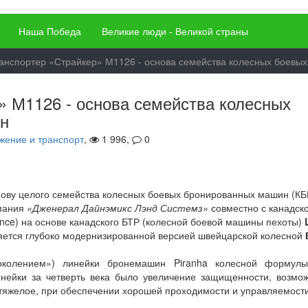
Наша Победа
Великие люди - Великой страны
анспортер «Страйкер» М1126 - основа семейства колесных боевы
» М1126 - основа семейства колесных
н
жение и транспорт
,
1 996,
0
нову целого семейства колесных боевых бронированных машин (КБ
мпания
«Дженерал Дайнэмикс Лэнд Системз»
совместно с канадск
nce) на основе канадского БТР (колесной боевой машины пехоты)
вляется глубоко модернизированной версией швейцарской колесной
околением») линейки бронемашин Piranha колесной формулы
нейки за четверть века было увеличение защищенности, возмож
 тяжелое, при обеспечении хорошей проходимости и управляемости