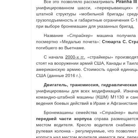
Все это позволяло рассматривать
Piranha III
унифицированном шасси, «перекрывающих» п
штатной структуры «мобильной бригады средн
грузоподъемность и габаритные ограничения C-
при выборе бронемашин для указанных бригад.
Название
«Страйкер»
машина получила п
посмертно «Медалью почета»:
Стюарта С. Стр
погибшего во Вьетнаме.
С начала
2000-х гг.
«страйкеры» производя
стоят на вооружении армий США, Канады и Таила
американскую армию. Стоимость одной единицы 
США (данные 2016 г.).
Двигатель, трансмиссия, гидравлическая
унифицированы для всех модификаций. Изначал
командно-штабной машины (КШМ) M1130 и сани
ведения боевых действий в Ираке и Афганистане
Бронемашины семейства
«Страйкер»
выпол
передней части корпуса
справа размещается 
местом водителя. Кресло водителя снабжено
рулевая колонка - регулируемые, что позволяе
корпуса над местом водителя имеется люк, пер