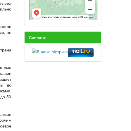
етырех
сильно
лангов
мя, не
Счетчики
отрена
стема
 машин
ышает
ны до
ками,
 до 50
симая
абочим
боевое