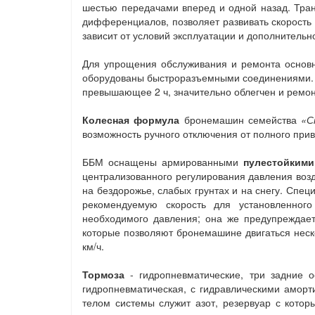
шестью передачами вперед и одной назад. Тран
дифференциалов, позволяет развивать скорость п
зависит от условий эксплуатации и дополнительн
Для упрощения обслуживания и ремонта основн
оборудованы быстроразъемными соединениями. Б
превышающее 2 ч, значительно облегчен и ремонт
Колесная формула
бронемашин семейства
«С
возможность ручного отключения от полного прив
ББМ оснащены армированными
пулестойким
централизованного регулирования давления воз
на бездорожье, слабых грунтах и на снегу. Спе
рекомендуемую скорость для установленног
необходимого давления; она же предупреждае
которые позволяют бронемашине двигаться неск
км/ч.
Тормоза
- гидропневматические, три задние 
гидропневматическая, с гидравлическими аморт
телом системы служит азот, резервуар с кото