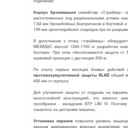
отделение.
Корпус бронемашин
семейства «Страйкер» с
расположенных под рациональными углами накл
7,62-мм бронебойных боеприпасов в бортовой и 
155-мм артиллерийских снарядов при их разрыве
В дополнение к этому «страйкеры» оборуду
MEXAS2C массой 1300-1700 кг разработки нем
болтами. При этом обеспечивается защита от 
кормовой проекции с дистанции 500 м.
По опыту первых месяцев боевых действий 
противокумулятивной защиты SLAD
общей м
400 мм от корпуса.
Для улучшения защиты от подрыва на взрывны
многослойной конструкцией, что заметно у
прообразом - канадским БТР LAV III. Поэтому
сказалось на центровке машины.
Установка экранов
повысила уровень защищен
данным американских военных аналитиков, п