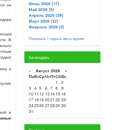
Июнь 2026 (17)
тся на
Май 2026 (5)
Апрель 2026 (39)
андира
Март 2026 (32)
Февраль 2026 (5)
тинцев
Показать / скрыть весь архив
сти. В
ельно
нтным
садки)
Календарь
шину и
«
Август 2026 »
Пн
Вт
Ср
Чт
Пт
Сб
Вс
1
2
ортам
3
4
5
6
7
8
9
10
11
12
13
14
15
16
17
18
19
20
21
22
23
24
25
26
27
28
29
30
31
кой и
анные