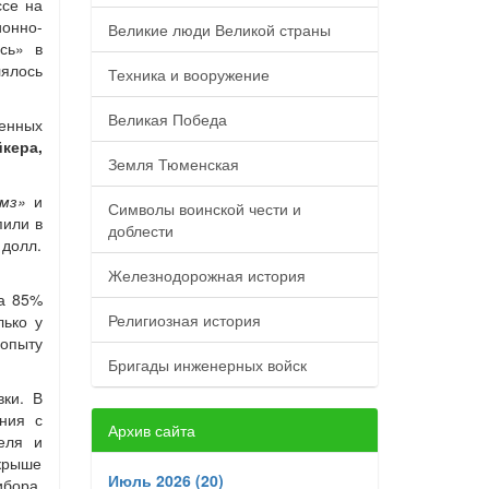
ссе на
онно-
Великие люди Великой страны
сь» в
лялось
Техника и вооружение
Великая Победа
енных
кера,
Земля Тюменская
мз»
и
Символы воинской чести и
пили в
доблести
 долл.
Железнодорожная история
а 85%
Религиозная история
лько у
опыту
Бригады инженерных войск
ки. В
ния с
Архив сайта
еля и
 крыше
Июль 2026 (20)
ибора.