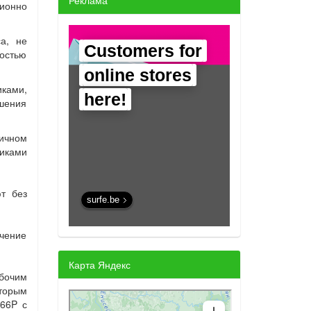
Реклама
ционно
а, не
Customers for
остью
online stores
иками,
here!
ушения
тичном
иками
т без
surfe.be
чение
Карта Яндекс
бочим
торым
66P с