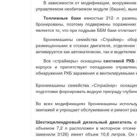
В зависимости от модификации, вооружение
управляемом необитаемом модуле (башне), выне
Топливные баки
емкостью 212 л размещ
бронированы, поэтому подвержены поражению 
является то, что при подрыве ББМ баки отлетают
Бронемашины семейства «Страйкер» обо
размещенными в отсеках двигателя, отделении
активируется как автоматически, так и водителе
Все «страйкеры» оснащены
системой РХБ
корпусе и препятствует попаданию отравляю
обнаружения РХБ заражения и вентилируемыми 
Бронемашины семейства
«Страйкер»
оснаще
подготовки форсировать водную преграду глубиной
Во всех модификациях бронемашины используе
экипажей и упрощает обслуживание и ремонт ра
Шестицилиндровый дизельный двигатель с
объемом 7,2 л расположен в моторном отсеке
заменили 3126) имеет объем 10,6 литров. Он