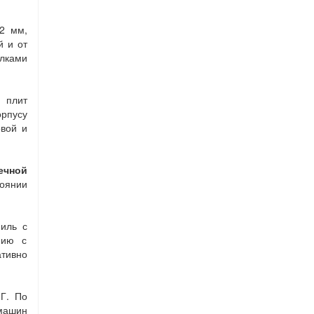
2 мм,
й и от
олками
2 плит
рпусу
овой и
ечной
тоянии
иль с
нию с
ативно
Г. По
машин