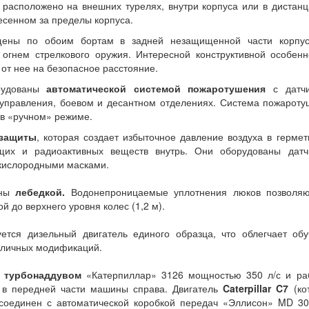
 расположено на внешних турелях, внутри корпуса или в дистан
сенном за пределы корпуса.
ены по обоим бортам в задней незащищенной части корпус
огнем стрелкового оружия. Интересной конструктивной особенн
 от нее на безопасное расстояние.
рудованы
автоматической системой пожаротушения
с датч
 управления, боевом и десантном отделениях. Система пожарот
м в «ручном» режиме.
 защиты
, которая создает избыточное давление воздуха в герме
щих и радиоактивных веществ внутрь. Они оборудованы датч
кислородными масками.
ны
лебедкой.
Водонепроницаемые уплотнения люков позволяю
 до верхнего уровня колес (1,2 м).
тся дизельный двигатель единого образца, что облегчает обу
зличных модификаций.
 турбонаддувом
«Катерпиллар» 3126 мощностью 350 л/с и ра
 в передней части машины справа. Двигатель
Caterpillar C7
(ко
 соединен с автоматической коробкой передач «Эллисон» MD 30