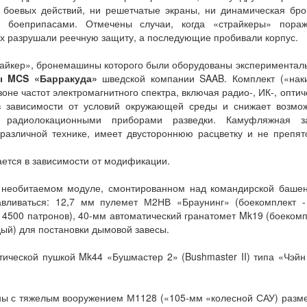
т боевых действий, ни решетчатые экраны, ни динамическая бр
боеприпасами. Отмечены случаи, когда «страйкеры» пораж
ых разрушали реечную защиту, а последующие пробивали корпус.
трайкер», бронемашины которого были оборудованы эксперимента
ы MCS «Барракуда»
шведской компании SAAB. Комплект («нак
е частот электромагнитного спектра, включая радио-, ИК-, оптич
в зависимости от условий окружающей среды и снижает возмож
 радиолокационными приборами разведки. Камуфляжная з
различной технике, имеет двустороннюю расцветку и не препят
ется в зависимости от модификации.
необитаемом модуле, смонтированном над командирской башен
авливаться: 12,7 мм пулемет М2НВ «Браунинг» (боекомплект -
 4500 патронов), 40-мм автоматический гранатомет Mk19 (боекомп
ждый) для постановки дымовой завесы.
ической пушкой Mk44 «Бушмастер 2» (Bushmaster II) типа «Чэйн
ы с тяжелым вооружением М1128 («105-мм «колесной САУ) разм