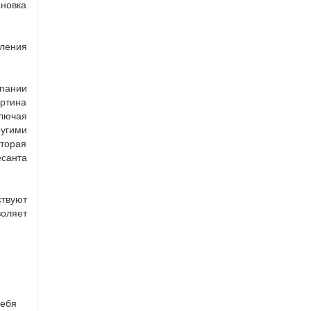
новка
ления
пании
ртина
ключая
угими
торая
санта
твуют
оляет
себя