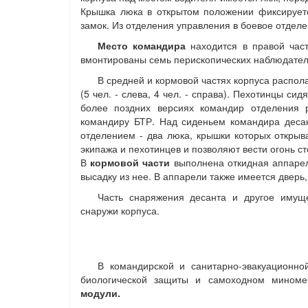
Крышка люка в открытом положении фиксируетс
замок. Из отделения управления в боевое отделе
Место командира
находится в правой час
вмонтированы семь перископических наблюдател
В средней и кормовой частях корпуса распол
(5 чел. - слева, 4 чел. - справа). Пехотинцы с
более поздних версиях командир отделения 
командиру БТР. Над сиденьем командира деса
отделением - два люка, крышки которых открыв
экипажа и пехотинцев и позволяют вести огонь с
В
кормовой части
выполнена откидная аппарел
высадку из нее. В аппарели также имеется дверь,
Часть снаряжения десанта и другое имущ
снаружи корпуса.
В командирской и санитарно-эвакуационн
биологической защиты и самоходном мином
модули.