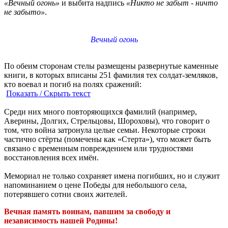
«Вечный огонь»
и выбита надпись
«Никто не забыт - ничто
не забыто»
.
Вечный огонь
По обеим сторонам стелы размещены развернутые каменные
книги, в которых вписаны 251 фамилия тех солдат-земляков,
кто воевал и погиб на полях сражений:
Показать / Скрыть текст
Среди них много повторяющихся фамилий (например,
Аверины, Долгих, Стрельцовы, Шороховы), что говорит о
том, что война затронула целые семьи. Некоторые строки
частично стёрты (помечены как «Стерта»), что может быть
связано с временным повреждением или трудностями
восстановления всех имён.
Мемориал не только сохраняет имена погибших, но и служит
напоминанием о цене Победы для небольшого села,
потерявшего сотни своих жителей.
Вечная память воинам, павшим за свободу и
независимость нашей Родины!