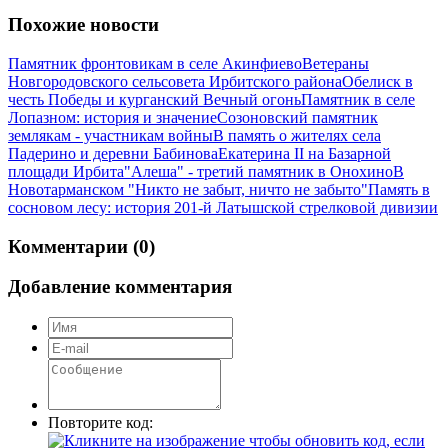
Похожие новости
Памятник фронтовикам в селе Акинфиево
Ветераны
Новгородовского сельсовета Ирбитского района
Обелиск в
честь Победы и курганский Вечный огонь
Памятник в селе
Лопазном: история и значение
Созоновский памятник
землякам - участникам войны
В память о жителях села
Падерино и деревни Бабинова
Екатерина II на Базарной
площади Ирбита
"Алеша" - третий памятник в Онохино
В
Новотарманском "Никто не забыт, ничто не забыто"
Память в
сосновом лесу: история 201-й Латышской стрелковой дивизии
Комментарии (0)
Добавление комментария
Повторите код: