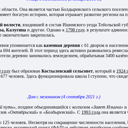
области. Она является частью Болдыревского сельского поселен
 имеет богатую историю, которая отражает развитие региона на 
й волости
, входившей в состав Ишимского уезда Тобольской гу
ва, Калугина
и другие. Однако к
1798 году
, в результате админ
де окончательно закрепилась.
евня упоминается как
казенная деревня
с 61 двором и населени
а 694 жителей. В этот период здесь активно развивались ремесл
ители деревни занимались земледелием, обрабатывая 3400 казённ
 году
был образован
Костылевский сельсовет
, который в
1924 
о 677 человек. Здесь функционировала школа I ступени, что сви
Дом с мезонином (4 сентября 2021 г.)
й путь»
, позднее объединившийся с колхозом
«Завет Ильича»
и 
озов
«Октябрьский»
и
«Болдыревский»
. С
1993 года
она являетс
о 125 человек. Несмотря на сокращение численности населения,
шерско-акушерский пункт (ФАП) и действует автобусное сообщ