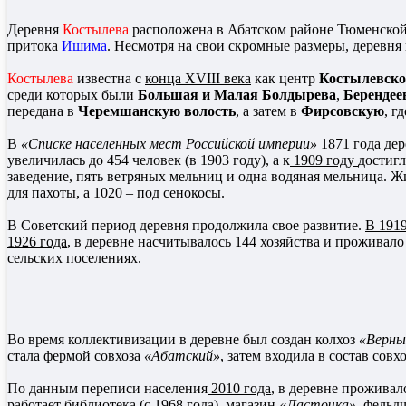
Деревня
Костылева
расположена в Абатском районе Тюменской 
притока
Ишима
. Несмотря на свои скромные размеры, деревня
Костылева
известна с
конца XVIII века
как центр
Костылевско
среди которых были
Большая и Малая Болдырева
,
Берендее
передана в
Черемшанскую волость
, а затем в
Фирсовскую
, г
В
«Списке населенных мест Российской империи»
1871 года
дер
увеличилась до 454 человек (в 1903 году), а к
1909 году
достигл
заведение, пять ветряных мельниц и одна водяная мельница. Ж
для пахоты, а 1020 – под сенокосы.
В Советский период деревня продолжила свое развитие.
В 1919
1926 года
, в деревне насчитывалось 144 хозяйства и проживал
сельских поселениях.
Во время коллективизации в деревне был создан колхоз
«Верны
стала фермой совхоза
«Абатский»
, затем входила в состав совх
По данным переписи населения
2010 года
, в деревне проживал
работает библиотека (с 1968 года), магазин
«Ласточка»
, фельд