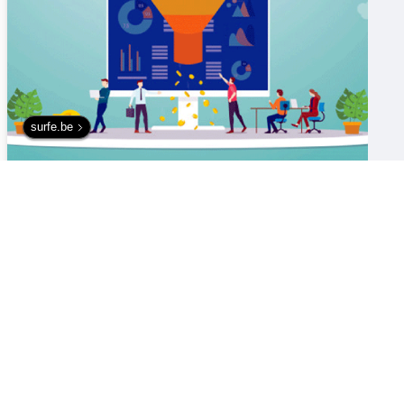
surfe.be
Карта Яндекс
Счетчики
PUTI-shestvuy
При использовании материалов с сайта ссылка на источник обяза