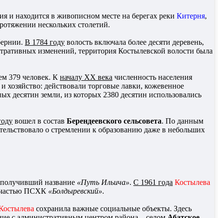
ия и находится в живописном месте на берегах реки
Китерня
,
протяжении нескольких столетий.
бернии.
В 1784 году
волость включала более десяти деревень,
истративных изменений, территория Костылевской волости была
ем 379 человек. К
началу XX века
численность населения
а и хозяйство: действовали торговые лавки, кожевенное
ых десятин земли, из которых 2380 десятин использовались
году
вошел в состав
Берендеевского сельсовета
. По данным
детельствовало о стремлении к образованию даже в небольших
получивший название
«Путь Ильича»
.
С 1961 года
Костылева
я частью ПСХК
«Болдыревский»
.
Костылева
сохранила важные социальные объекты. Здесь
ение с административным центром района – селом
Абатское
.