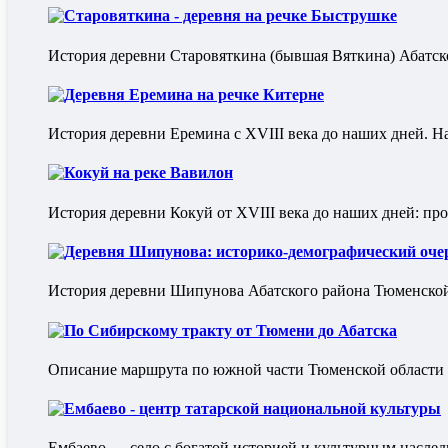
Старовяткина - деревня на речке Быструшке
История деревни Старовяткина (бывшая Вяткина) Абатско
Деревня Еремина на речке Китерне
История деревни Еремина с XVIII века до наших дней. Нас
Кокуй на реке Вавилон
История деревни Кокуй от XVIII века до наших дней: про
Деревня Шипунова: историко-демографический оче
История деревни Шипунова Абатского района Тюменской о
По Сибирскому тракту от Тюмени до Абатска
Описание маршрута по южной части Тюменской области 
Ембаево - центр татарской национальной культуры
Ембаево — село с богатой историей и культурным наслед