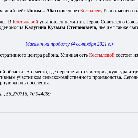
овавший рейс
Ишим – Абатское
через
Костылеву
был отменен из-
алы. В
Костылевой
установлен памятник Герою Советского Сою
орденоносца
Калугина Кузьмы Степановича
, чье имя также свя
Магазин на продажу (4 сентября 2021 г.)
стративного центра района. Уличная сеть
Костылевой
состоит из
ой области. Это место, где переплетаются история, культура и 
тивным участником сельскохозяйственного производства. Сегодн
рную жизнь поселения.
 , 56.270716, 70.044859