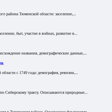
го района Тюменской области: заселение,...
еление, быт, участие в войнах, развитие в...
исхождение названия, демографические данные,...
рк
бласти с 1749 года: демография, ревизии,...
по Сибирскому тракту. Описываются природные...
ием в Тюменском районе. Основанное бухарскими...