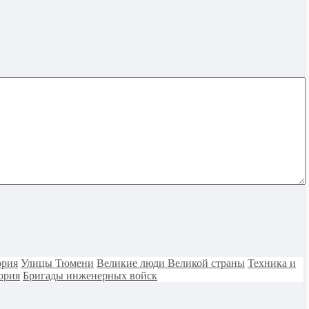
ория
Улицы Тюмени
Великие люди Великой страны
Техника и
ория
Бригады инженерных войск