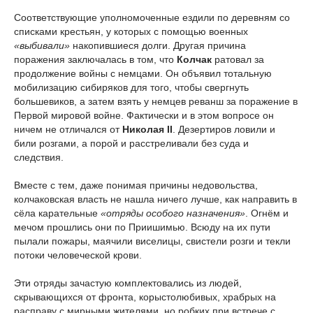
Соответствующие уполномоченные ездили по деревням со
списками крестьян, у которых с помощью военных
«выбивали»
накопившиеся долги. Другая причина
поражения заключалась в том, что
Колчак
ратовал за
продолжение войны с немцами. Он объявил тотальную
мобилизацию сибиряков для того, чтобы свергнуть
большевиков, а затем взять у немцев реванш за поражение в
Первой мировой войне. Фактически и в этом вопросе он
ничем не отличался от
Николая II
. Дезертиров ловили и
били розгами, а порой и расстреливали без суда и
следствия.
Вместе с тем, даже понимая причины недовольства,
колчаковская власть не нашла ничего лучше, как направить в
сёла карательные
«отряды особого назначения»
. Огнём и
мечом прошлись они по Приишимью. Всюду на их пути
пылали пожары, маячили виселицы, свистели розги и текли
потоки человеческой крови.
Эти отряды зачастую комплектовались из людей,
скрывающихся от фронта, корыстолюбивых, храбрых на
расправу с мирными жителями, но робких при встрече с