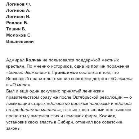
Логинов Ф.
Логинов А.
Логинов И.
Рослов Б.
Тишин Б.
Молоков С.
Вишневский
Адмирал
Колчак
не пользовался поддержкой местных
крестьян. По мнению историков, одна из причин поражения
«белого движения»
в
Приишимье
состояла в том, что
Верховный правитель отменил советские декреты
«О земле»
и
«О мире»
.
Был и ещё один документ, принятый ленинским
правительством сразу же после Октябрьской революции — о
ликвидации старых
«долгов по царским налогам»
и
«долгов
по кредитам за машины»
, взятые крестьянами под высокие
проценты у американских и немецких фирм.
Колчак
,
установив свою власть в Сибири, отменил все советские
законы.