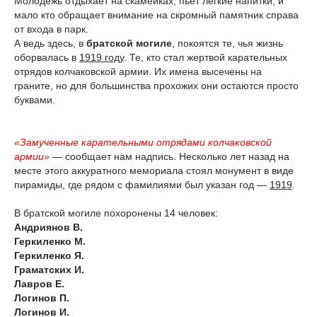
Молодёжь отдыхает на скамейках, пьёт лёгкие напитки, и
мало кто обращает внимание на скромный памятник справа
от входа в парк.
А ведь здесь, в
братской могиле
, покоятся те, чья жизнь
оборвалась в
1919 году
. Те, кто стал жертвой карательных
отрядов колчаковской армии. Их имена высечены на
граните, но для большинства прохожих они остаются просто
буквами.
«Замученные карательными отрядами колчаковской
армии»
— сообщает нам надпись. Несколько лет назад на
месте этого аккуратного мемориала стоял монумент в виде
пирамиды, где рядом с фамилиями был указан год —
1919
.
В братской могиле похоронены 14 человек:
Андриянов В.
Геркиленко М.
Геркиленко Я.
Граматских И.
Лавров Е.
Логинов П.
Логинов И.