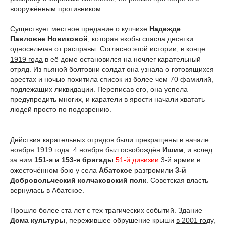
вооружённым противником.
Существует местное предание о купчихе
Надежде
Павловне Новиковой
, которая якобы спасла десятки
односельчан от расправы. Согласно этой истории, в
конце
1919 года
в её доме остановился на ночлег карательный
отряд. Из пьяной болтовни солдат она узнала о готовящихся
арестах и ночью похитила список из более чем 70 фамилий,
подлежащих ликвидации. Переписав его, она успела
предупредить многих, и каратели в ярости начали хватать
людей просто по подозрению.
Действия карательных отрядов были прекращены в
начале
ноября 1919 года
.
4 ноября
был освобождён
Ишим
, и вслед
за ним
151-я и 153-я бригады
51-й дивизии
3-й армии в
ожесточённом бою у села
Абатское
разгромили
3-й
Добровольческий колчаковский полк
. Советская власть
вернулась в Абатское.
Прошло более ста лет с тех трагических событий. Здание
Дома культуры
, пережившее обрушение крыши
в 2001 году
,