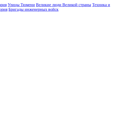
ория
Улицы Тюмени
Великие люди Великой страны
Техника и
ория
Бригады инженерных войск