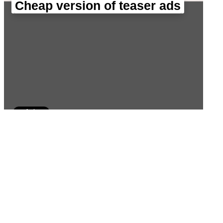
Cheap version of teaser ads
surfe.be
Карта Яндекс
Счетчики