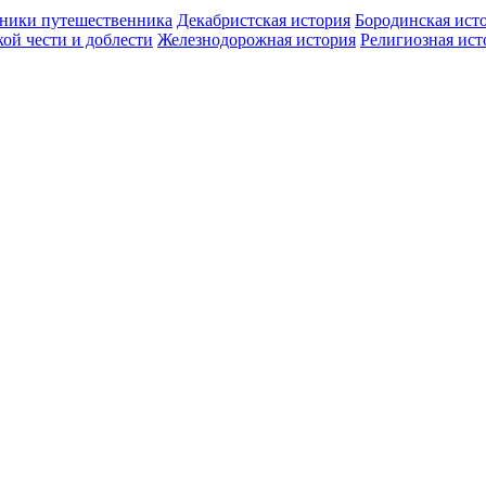
ники путешественника
Декабристская история
Бородинская ист
ой чести и доблести
Железнодорожная история
Религиозная ист