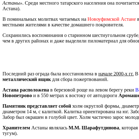
Астаны»
. Среди местного татарского населения она почитаетс
Астана).
В поминальных молитвах читаемых на
Новоуфимской Астане
в
местными жителями в качестве домашнего покровителя.
Сохранились воспоминания о старинном шестиугольном срубе, 
чем в других районах и даже выделили пиломатериал для обно
Последний раз ограда была восстановлена в
начале 2000-х гг.
В 
металлический ящик
для сбора пожертвований.
Астана расположена
в березовой роще на левом берегу реки
В
Новопетрово
и в 550 метрах к востоку от автодороги
Аромаше
Памятник представляет собой
холм округлой формы, диаметр
диаметром 14 м, с калиткой. Калитка ориентирована на юг. За
Забор был окрашен в голубой цвет. Холм частично зарос моло
Хранителем
Астаны являлась
М.М. Шарафутдинова
, котора
тугум).