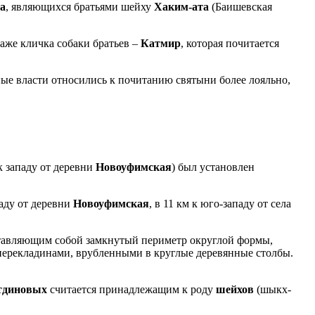
а
, являющихся братьями шейху
Хаким-ата
(Баишевская
даже кличка собаки братьев –
Катмир
, которая почитается
ые власти относились к почитанию святыни более лояльно,
 к западу от деревни
Новоуфимская
) был установлен
паду от деревни
Новоуфимская
, в 11 км к юго-западу от села
дставляющим собой замкнутый периметр округлой формы,
и перекладинами, врубленными в круглые деревянные столбы.
диновых
считается принадлежащим к роду
шейхов
(шыкх-