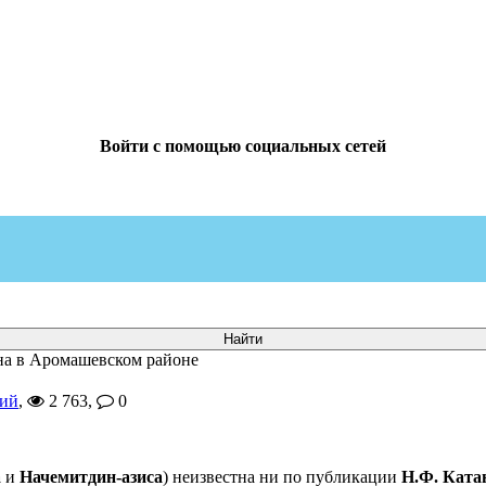
Войти с помощью социальных сетей
на в Аромашевском районе
вий
,
2 763,
0
а
и
Начемитдин-азиса
) неизвестна ни по публикации
Н.Ф. Ката