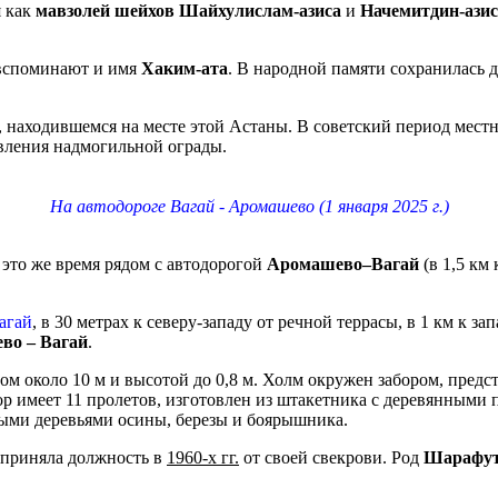
я как
мавзолей шейхов Шайхулислам-азиса
и
Начемитдин-азис
споминают и имя
Хаким-ата
. В народной памяти сохранилась 
находившемся на месте этой Астаны. В советский период местн
вления надмогильной ограды.
На автодороге Вагай - Аромашево (1 января 2025 г.)
это же время рядом с автодорогой
Аромашево–Вагай
(в 1,5 км
агай
, в 30 метрах к северу-западу от речной террасы, в 1 км к за
во – Вагай
.
ом около 10 м и высотой до 0,8 м. Холм окружен забором, пре
бор имеет 11 пролетов, изготовлен из штакетника с деревянным
дыми деревьями осины, березы и боярышника.
я приняла должность в
1960-х гг.
от своей свекрови. Род
Шарафут