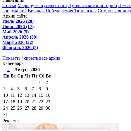
Навигация
Статьи
Маршруты путешествий
Путешествие в историю
Памят
вооружение
Великая Победа
Земля Тюменская
Символы воинск
Архив сайта
Июль 2026 (20)
Июнь 2026 (17)
Май 2026 (5)
Апрель 2026 (39)
Март 2026 (32)
Февраль 2026 (5)
Показать / скрыть весь архив
Календарь
«
Август 2026 »
Пн
Вт
Ср
Чт
Пт
Сб
Вс
1
2
3
4
5
6
7
8
9
10
11
12
13
14
15
16
17
18
19
20
21
22
23
24
25
26
27
28
29
30
31
Реклама