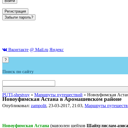
Войти
Регистрация
Забыли пароль?
Вконтакте
@ Mail.ru
Яндекс
?
Поиск по сайту
PUTI-shestvuy
»
Маршруты путешествий
» Новоуфимская Аста
Новоуфимская Астана в Аромашевском районе
Опубликовал:
zampolit
, 23-03-2017, 21:03,
Маршруты путешест
Новоуфимская Астана
(мавзолеи шейхов
Шайхулислам-азис