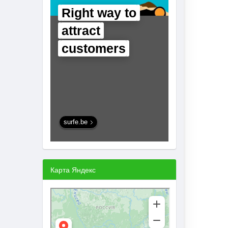
Right way to
attract
customers
surfe.be
Карта Яндекс