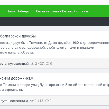
Наша Победа
Великие люди - Великой страны
-болгарской дружбы
ветской дружбы в Тюмени: от Дома дружбы 1960-х до современног
остранства с велодорожкой, скейт-элементами и планами
тиле начала XX века.
уты путешествий
,
2 427,
0
нским дорожникам
 в Тюмени в створе улиц Луначарского и Ямской торжественной от
ым строителям.
 путешественника
,
2 418,
0