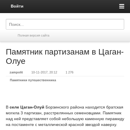
Войти
Полная версия сайта
Памятник партизанам в Цаган-
Олуе
zampolit
10-11-2017, 20:12
1 276
Памятники путешественника
В
селе Цаган-Олуй
Борзинского района находится братская
могила 3 партизан, расстрелянных семеновцами. Памятник
над ней представляет собой небольшую каменную пирамиду
на постаменте с металлической красной звездой наверху.