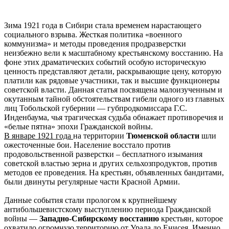
Зима 1921 года в Сибири стала временем нарастающего
социального взрыва. Жесткая политика «военного
коммунизма» и методы проведения продразверстки
неизбежно вели к масштабному крестьянскому восстанию. На
фоне этих драматических событий особую историческую
ценность представляют детали, раскрывающие цену, которую
платили как рядовые участники, так и высшие функционеры
советской власти. Данная статья посвящена малоизученным и
окутанным тайной обстоятельствам гибели одного из главных
лиц Тобольской губернии — губпродкомиссара Г.С.
Инденбаума, чья трагическая судьба обнажает противоречия и
«белые пятна» эпохи Гражданской войны.
В январе 1921 года
на территории
Тюменской области
шли
ожесточенные бои. Население восстало против
продовольственной разверстки – бесплатного изымания
советской властью зерна и других сельхозпродуктов, против
методов ее проведения. На крестьян, объявленных бандитами,
были двинуты регулярные части Красной Армии.
Данные события стали прологом к крупнейшему
антибольшевистскому выступлению периода Гражданской
войны —
Западно-Сибирскому восстанию
крестьян, которое
охватило огромную территорию от Урала до Енисея. Именно