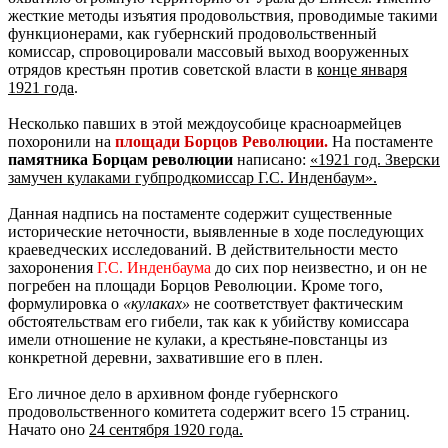
жесткие методы изъятия продовольствия, проводимые такими
функционерами, как губернский продовольственный
комиссар, спровоцировали массовый выход вооруженных
отрядов крестьян против советской власти в
конце января
1921 года
.
Несколько павших в этой междоусобице красноармейцев
похоронили на
площади Борцов Революции.
На постаменте
памятника Борцам революции
написано:
«1921 год. Зверски
замучен кулаками губпродкомиссар Г.С. Инденбаум».
Данная надпись на постаменте содержит существенные
исторические неточности, выявленные в ходе последующих
краеведческих исследований. В действительности место
захоронения
Г.С. Инденбаума
до сих пор неизвестно, и он не
погребен на площади Борцов Революции. Кроме того,
формулировка о
«кулаках»
не соответствует фактическим
обстоятельствам его гибели, так как к убийству комиссара
имели отношение не кулаки, а крестьяне-повстанцы из
конкретной деревни, захватившие его в плен.
Его личное дело в архивном фонде губернского
продовольственного комитета содержит всего 15 страниц.
Начато оно
24 сентября 1920 года.