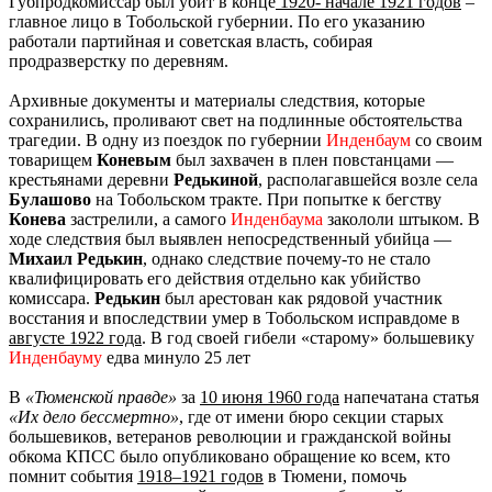
Губпродкомиссар был убит в конце
1920- начале 1921 годов
–
главное лицо в Тобольской губернии. По его указанию
работали партийная и советская власть, собирая
продразверстку по деревням.
Архивные документы и материалы следствия, которые
сохранились, проливают свет на подлинные обстоятельства
трагедии. В одну из поездок по губернии
Инденбаум
со своим
товарищем
Коневым
был захвачен в плен повстанцами —
крестьянами деревни
Редькиной
, располагавшейся возле села
Булашово
на Тобольском тракте. При попытке к бегству
Конева
застрелили, а самого
Инденбаума
закололи штыком. В
ходе следствия был выявлен непосредственный убийца —
Михаил Редькин
, однако следствие почему-то не стало
квалифицировать его действия отдельно как убийство
комиссара.
Редькин
был арестован как рядовой участник
восстания и впоследствии умер в Тобольском исправдоме в
августе 1922 года
. В год своей гибели «старому» большевику
Инденбауму
едва минуло 25 лет
В
«Тюменской правде»
за
10 июня 1960 года
напечатана статья
«Их дело бессмертно»
, где от имени бюро секции старых
большевиков, ветеранов революции и гражданской войны
обкома КПСС было опубликовано обращение ко всем, кто
помнит события
1918–1921 годов
в Тюмени, помочь