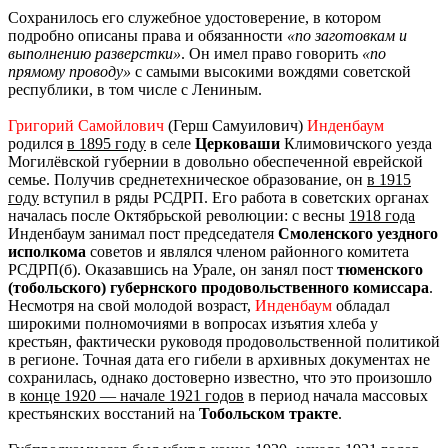
Сохранилось его служебное удостоверение, в котором
подробно описаны права и обязанности
«по заготовкам и
выполнению разверстки»
. Он имел право говорить
«по
прямому проводу»
с самыми высокими вождями советской
республики, в том числе с Лениным.
Григорий Самойлович
(Герш Самуилович)
Инденбаум
родился
в 1895 году
в селе
Церковаши
Климовичского уезда
Могилёвской губернии в довольно обеспеченной еврейской
семье. Получив среднетехническое образование, он
в 1915
году
вступил в ряды РСДРП. Его работа в советских органах
началась после Октябрьской революции: с весны
1918 года
Инденбаум занимал пост председателя
Смоленского уездного
исполкома
советов и являлся членом районного комитета
РСДРП(б). Оказавшись на Урале, он занял пост
тюменского
(тобольского) губернского продовольственного комиссара
.
Несмотря на свой молодой возраст,
Инденбаум
обладал
широкими полномочиями в вопросах изъятия хлеба у
крестьян, фактически руководя продовольственной политикой
в регионе. Точная дата его гибели в архивных документах не
сохранилась, однако достоверно известно, что это произошло
в
конце 1920 — начале 1921 годов
в период начала массовых
крестьянских восстаний на
Тобольском тракте
.