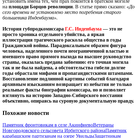
установить имена тех, чей прах покоится в братской могиле
на
площади Борцов революции
. В статье прямо сказано:
«До
сего времени не установлено место погребения старого
большевика Инденбаума».
История губпродкомиссара
Г.С. Инденбаума
— это не
просто хроника отдельного убийства, а яркая
иллюстрация трагического раскола общества в годы
Гражданской войны. Парадоксальным образом фигура
человека, наделенного почти неограниченной властью и
имевшего право прямого выхода на высшее руководство
страны, оказалась предана забвению: его точная могила
так и не была найдена, а обстоятельства гибели долгие
годы обрастали мифами и пропагандистскими штампами.
Восстановление подлинной картины событий благодаря
архивным изысканиям возвращает из небытия не только
реальные факты биографии комиссара, но и позволяет
взглянуть на историю Западно-Сибирского восстания
объективно, опираясь на суровую документальную правду.
Похожие новости
Памятник фронтовикам в селе Акинфиево
Ветераны
Новгородовского сельсовета Ирбитского района
Памятник
карабашским партизанам на озере Увильды
Защитникам