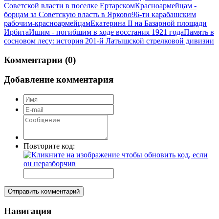
Советской власти в поселке Ертарском
Красноармейцам -
борцам за Советскую власть в Ярково
96-ти карабашским
рабочим-красноармейцам
Екатерина II на Базарной площади
Ирбита
Ишим - погибшим в ходе восстания 1921 года
Память в
сосновом лесу: история 201-й Латышской стрелковой дивизии
Комментарии (0)
Добавление комментария
Повторите код:
Отправить комментарий
Навигация