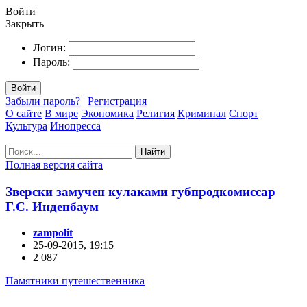
Войти
Закрыть
Логин:
Пароль:
Войти
Забыли пароль?
|
Регистрация
О сайте
В мире
Экономика
Религия
Криминал
Спорт
Культура
Инопресса
Найти
Полная версия сайта
Зверски замучен кулаками губпродкомиссар
Г.С. Инденбаум
zampolit
25-09-2015, 19:15
2 087
Памятники путешественника