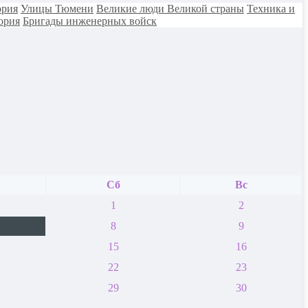
ория
Улицы Тюмени
Великие люди Великой страны
Техника и
ория
Бригады инженерных войск
Сб
Вс
1
2
8
9
15
16
22
23
29
30