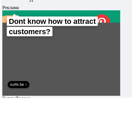
31
Реклама
Dont know how to attract
customers?
surfe.be
Карта Яндекс