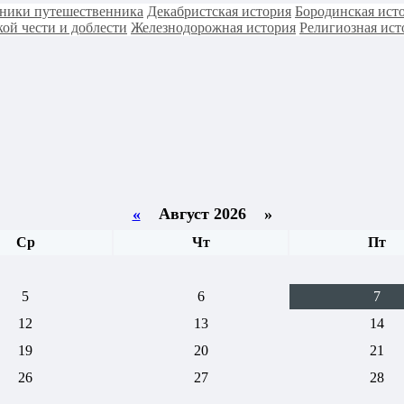
ники путешественника
Декабристская история
Бородинская ист
ой чести и доблести
Железнодорожная история
Религиозная ист
«
Август 2026 »
Ср
Чт
Пт
5
6
7
12
13
14
19
20
21
26
27
28