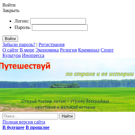
Войти
Закрыть
Логин:
Пароль:
Войти
Забыли пароль?
|
Регистрация
О сайте
В мире
Экономика
Религия
Криминал
Спорт
Культура
Инопресса
Найти
Полная версия сайта
В будущее
В прошлое