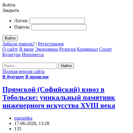
Войти
Закрыть
Логин:
Пароль:
Войти
Забыли пароль?
|
Регистрация
О сайте
В мире
Экономика
Религия
Криминал
Спорт
Культура
Инопресса
Найти
Полная версия сайта
В будущее
В прошлое
Прямской (Софийский) взвоз в
Тобольске: уникальный памятник
инженерного искусства XVIII века
murashka
17-06-2026, 13:28
135