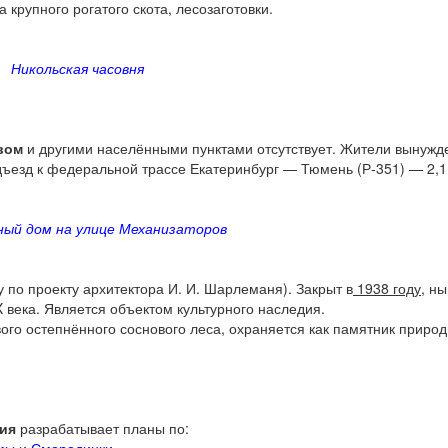
крупного рогатого скота, лесозаготовки.
Никольская часовня
вом
и другими населёнными пунктами отсутствует. Жители вынужд
дъезд к федеральной трассе Екатеринбург — Тюмень (Р-351) — 2,1
ый дом на улице Механизаторов
у по проекту архитектора И. И. Шарлеманя). Закрыт в
1938 году
, н
 века. Является объектом культурного наследия.
ого остепнённого соснового леса, охраняется как памятник природ
ния
разрабатывает планы по: