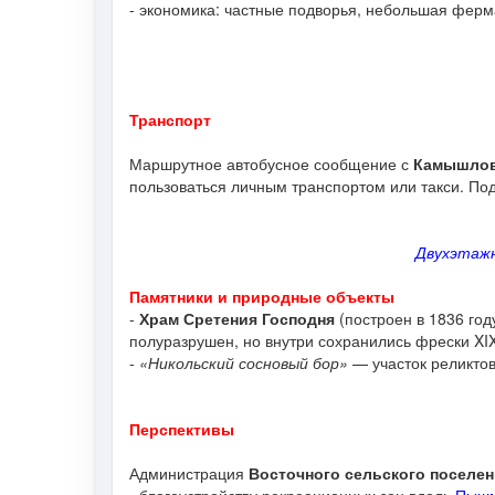
- экономика: частные подворья, небольшая ферма 
Транспорт
Маршрутное автобусное сообщение с
Камышло
пользоваться личным транспортом или такси. По
Двухэтажн
Памятники и природные объекты
-
Храм Сретения Господня
(построен в 1836 год
полуразрушен, но внутри сохранились фрески XIX
-
«Никольский сосновый бор»
— участок реликтов
Перспективы
Администрация
Восточного сельского поселе