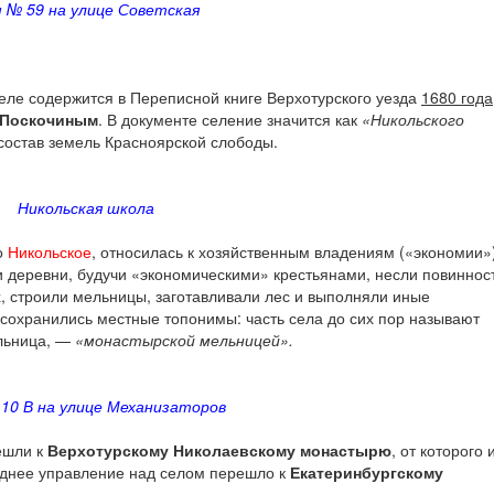
 № 59 на улице Советская
ле содержится в Переписной книге Верхотурского уезда
1680 года
 Поскочиным
. В документе селение значится как
«Никольского
 состав земель Красноярской слободы.
Никольская школа
о
Никольское
, относилась к хозяйственным владениям («экономии»
и деревни, будучи «экономическими» крестьянами, несли повиннос
х, строили мельницы, заготавливали лес и выполняли иные
 сохранились местные топонимы: часть села до сих пор называют
ельница, —
«монастырской мельницей».
10 В на улице Механизаторов
ешли к
Верхотурскому Николаевскому монастырю
, от которого 
зднее управление над селом перешло к
Екатеринбургскому