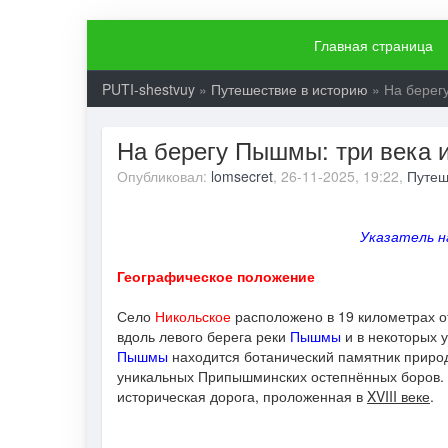
Главная страница
PUTI-shestvuy
»
Путешествие в историю
» На берегу
На берегу Пышмы: три века и
Опубликовал:
lomsecret
, 26-11-2025, 19:22,
Путеш
Указатель на
Географическое положение
Село
Никольское
расположено в 19 километрах о
вдоль левого берега реки
Пышмы
и в некоторых 
Пышмы
находится ботанический памятник прир
уникальных Припышминских остепнённых боров. В
историческая дорога, проложенная в
XVIII веке
.