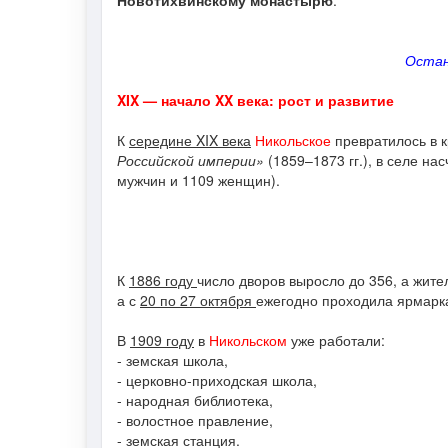
Новотихвинскому монастырю
.
Остан
XIX — начало XX века: рост и развитие
К
середине XIX века
Никольское
превратилось в 
Российской империи»
(1859–1873 гг.), в селе на
мужчин и 1109 женщин).
К
1886 году
число дворов выросло до 356, а жит
а с
20 по 27 октября
ежегодно проходила ярмарка,
В
1909 году
в
Никольском
уже работали:
- земская школа,
- церковно-приходская школа,
- народная библиотека,
- волостное правление,
- земская станция.