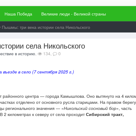
Наша Победа
Великие люди - Великой страны
 Пышмы: три века истории села Никольского
стории села Никольского
ествие в историю
,
134,
0
 въезде в село (7 сентября 2025 г.)
т районного центра — города Камышлова. Оно вытянуто на 4 кило
участках отделено от основного русла старицами. На правом берегу
оды регионального значения —
«Никольский сосновый бор»
, часть
 2 километрах к северу от села проходит
Сибирский тракт,