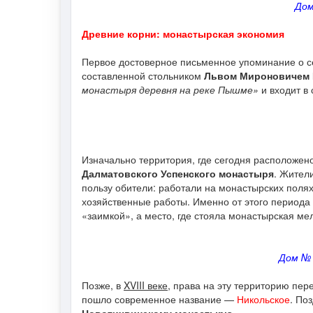
Дом
Древние корни: монастырская экономия
Первое достоверное письменное упоминание о се
составленной стольником
Львом Мироновичем
монастыря деревня на реке Пышме»
и входит в
Изначально территория, где сегодня расположен
Далматовского Успенского монастыря
. Жител
пользу обители: работали на монастырских поля
хозяйственные работы. Именно от этого периода
«заимкой», а место, где стояла монастырская м
Дом № 
Позже, в
XVIII веке
, права на эту территорию пер
пошло современное название —
Никольское
. По