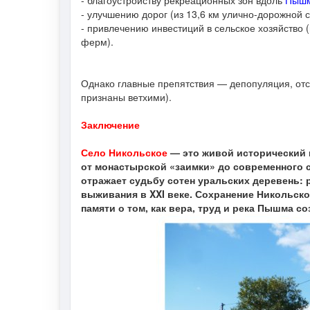
- благоустройству рекреационных зон вдоль
Пыш
- улучшению дорог (из 13,6 км улично-дорожной с
- привлечению инвестиций в сельское хозяйство
ферм).
Однако главные препятствия — депопуляция, отс
признаны ветхими).
Заключение
Село Никольское
— это живой исторический 
от монастырской «заимки» до современного 
отражает судьбу сотен уральских деревень: 
выживания в XXI веке. Сохранение Никольско
памяти о том, как вера, труд и река Пышма с