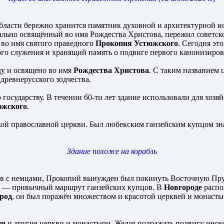
бласти бережно хранится памятник духовной и архитектурной ис
льно освящённый во имя Рождества Христова, пережил советско
 во имя святого праведного
Прокопия Устюжского
. Сегодня эт
о служения и хранящий память о подвиге первого канонизиров
ду
и освящено во имя
Рождества Христова
. С таким названием
древнерусского зодчества.
 государству. В течении 60-ти лет здание использовали для хоз
южского
.
ой православной церкви. Был любекским ганзейским купцом зна
Здание похоже на корабль
ов с немцами, Прокопий вынужден был покинуть Восточную Прус
— привычный маршрут ганзейских купцов. В
Новгороде
распо
род
, он был поражён множеством и красотой церквей и монаст
ии
и другие церкви и монастыри. Желая подражать подвигу иноко