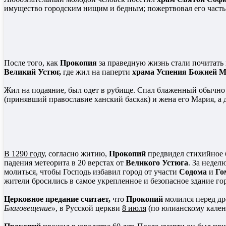
имущество городским нищим и бедным; пожертвовал его часть в
После того, как
Прокопия
за праведную жизнь стали почитать
Великий Устюг,
где жил на паперти
храма Успения Божией М
Жил на подаяние, был одет в рубище. Спал блаженный обычно 
(принявший православие ханский баскак) и жена его Мария, 
В 1290 году
, согласно житию,
Прокопий
предвидел стихийное 
падения метеорита в 20 верстах от
Великого Устюга
. За недел
молиться, чтобы Господь избавил город от участи
Содома
и
Го
жители бросились в самое укрепленное и безопасное здание гор
Церковное предание считает,
что
Прокопий
молился перед д
Благовещение»
, в Русской церкви
8 июля
(по юлианскому кале