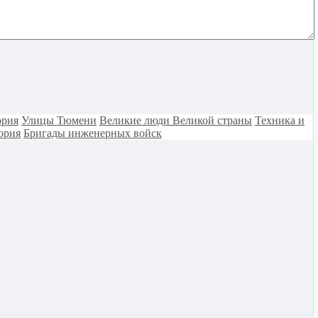
ория
Улицы Тюмени
Великие люди Великой страны
Техника и
ория
Бригады инженерных войск