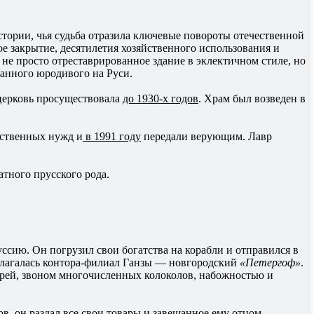
тории, чья судьба отразила ключевые повороты отечественной
е закрытие, десятилетия хозяйственного использования и
о не просто отреставрированное здание в эклектичном стиле, но
анного юродивого на Руси.
 церковь просуществовала
до 1930-х годов
. Храм был возведен в
яйственных нужд и
в 1991 году
передали верующим. Лавр
тного прусского рода.
сию. Он погрузил свои богатства на корабли и отправился в
лагалась контора-филиал Ганзы — новгородский
«Петергоф»
.
ырей, звоном многочисленных колоколов, набожностью и
в, он раздал все свои товары и завещанное ему отцом