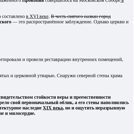
блаженного
Прокопия
совершилось на Московском Соборе
в
 составлено
в XVI веке
.
В честь святого назван город
ского
— это распространённое заблуждение. Однако церкви и
онтировали и провели реставрацию внутренних помещений,
вятых и церковной утварью. Снаружи северной стены храма
свидетельством стойкости веры и преемственности
ело свой первоначальный облик, а его стены наполнились
тектурное наследие
XIX века
, но и ощутить неразрывную
е и милосердие.