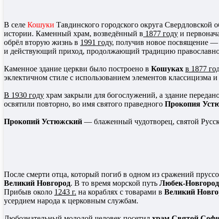
В селе
Кошуки
Тавдинского городского округа Свердловской о
истории. Каменный храм, возведённый в
1877 году
и первонача
обрёл вторую жизнь в
1991 году
, получив новое посвящение —
и действующий приход, продолжающий традицию православног
Каменное здание церкви было построено в
Кошуках
в 1877 го
эклектичном стиле с использованием элементов классицизма и 
В 1930 году
храм закрыли для богослужений, а здание передано
освятили повторно, во имя святого праведного
Прокопия Уст
Прокопий Устюжский
— блаженный чудотворец, святой Русск
После смерти отца, который погиб в одном из сражений прусс
Великий Новгород
. В то время морской путь
Любек-Новгород
Прибыв около
1243 г.
на кораблях с товарами в
Великий Новго
усердием народа к церковным службам.
Любознательный молодой человек посетил
храм Святой Соф