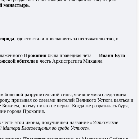
й монастырь.
города
, где его стали прославлять за нестяжательство, в
 блаженного
Прокопия
была праведная чета —
Иоанн Буга
южской обители
в честь Архистратига Михаила.
ем большой разрушительной силы, явившимися следствием
роду, призывая со слезами жителей Великого Устюга каяться и
 Божием, но ему никто не верил. Когда же разразилась буря,
ние города Прокопия.
 В честь этой иконы, получившей название
«Устюжское
 Матери Благовещения во граде Устюге».