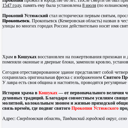
Прокопий
прожил в юродстве 60 лет. После смерти он был п
1547 году
, память ему была установлена
8 июля
(по юлианскому
Прокопий Устюжский
стал исторически первым святым, про
Прокопьевск
. Прокопьевск (Кемеровская область) назван в че
улицы во многих городах России действительно носят имя свя
Храм
в Кошуках
восстановлен на пожертвования прихожан и 
поменяли оконные и дверные блоки, заменили кровлю, устано
Сегодня отреставрированное здание представляет собой четвер
сохранилась оригинальная фреска с изображением
Святого Пр
У лавра есть своя община и настоятель, проводятся регулярные
История храма в
Кошуках
— от первоначального величия ч
духовных традиций. Благодаря совместным усилиям священн
молитвой, колокольным звоном и жизнью приходской общины
связь времён, где подвиг святого
Прокопия Устюжского
прод
Адрес:
Свердловская область, Тавдинский городской округ, село 