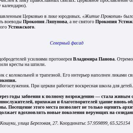
ричислен к лику православных святых. Церковное прославление 
 календарю).
славленным Церковью в лике юродивых.
«Житие Прокопия»
было
сть воеводы
Прокопия Ляпунова
, а не святого
Прокопия Устюж
того
Устюжского
.
Северный фасад
добродетелей усилиями протоиерея
Владимира Панова
. Отрем
вили кресты на шпили.
ик с колокольней и трапезной. Его интерьер наполнен ликами с
окопия.
 богослужения. При церкви работает воскресная школа для детей.
ерез годы забвения к полному возрождению — стала живым 
ослужителей, прихожан и благотворителей здание вновь обр
. Посещение этого места позволяет не только оценить архи
олжает вдохновлять новые поколения верующих на созидани
Кошуки, улица Береговая, 27.
Координаты:
57.959899, 65.525154