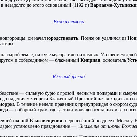
 незадолго до этого основанный (1192 г.)
Варлаамо-Хутынски
Вход в церковь
 новгородцы, он начал
юродствовать.
Позже он удалился из
Нов
атери
.
на сырой земле, на куче мусора или на камнях. Утешением для
а другом и собеседником — блаженный
Киприан
, основатель
Уст
Южный фасад
бедствие — сильную бурю с грозой, лесными пожарами и смерч
ю до падения метеорита Блаженный Прокопий начал ходить по го
морры
. В течение недели праведник предупреждал о скором суде
ода — соборный храм, где застали молящегося за них и за спасе
ревней иконой
Благовещения
, перенесённой позднее в Москву.
ндарю) установлено празднование —
«Знамение от иконы Божией