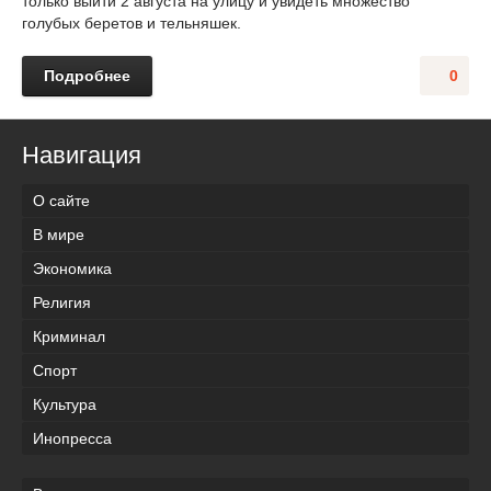
только выйти 2 августа на улицу и увидеть множество
голубых беретов и тельняшек.
Подробнее
0
Навигация
О сайте
В мире
Экономика
Религия
Криминал
Спорт
Культура
Инопресса