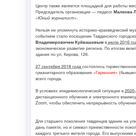
Центр также является площадкой для работы мес
Председатель организации — педагог
Малкова 
«Юный журналист»
.
Нельзя не упомянуть историко-краеведческий му
событием стало посещение Тавдинского городско
Владимировичем Куйвашевым
в
июле 2016 го
экономическое развитие региона. По итогам виз
здания по ул. Кирова, 126.
27 сентября 2018 года
состоялось торжественное
гуманитарного образования
«Гармония»
(бывшего
всего города.
В условиях эпидемиологической ситуации в
2020
дистанционного обучения и электронного взаимо
Zoom, чтобы обеспечить непрерывность обучения
Для старшего поколения тавдинцев здание на ул
дань памяти, но и символ преемственности покол
каждого третьего жителя города. Его выпускники