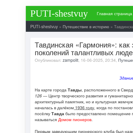
PUTI-shestvuy
Главная страница
PUTI-shestvuy
»
Путешествие в историю
» Тавдинск
Тавдинская «Гармония»: как 
поколений талантливых люде
Опубликовал:
zampolit
, 16-06-2025, 20:34,
Путеше
Здание
На карте города
Тавды
, расположенного в Сверд
126
— Центр творческого развития и гуманитарно
архитектурный памятник, но и культурная жемчуж
началась в далёком
1936 году
, когда по постан
посёлку
Тавда
было предоставлено помещение п
называться
Домом пионеров
.
Первым заведующим пионерского клуба был наз