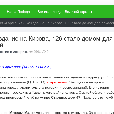
Наша Победа
Великие люди - Великой страны
ая «Гармония»: как здание на Кирова, 126 стало домом для покол
здание на Кирова, 126 стало домом для
й
ствие в историю
,
296,
0
 "Гармонии" (14 июня 2025 г.)
ловской области, особое место занимает здание по адресу
ул. Кир
го образования (ЦТР и ГО)
«Гармония»
. Это здание не просто
ина города, хранитель его истории и воспоминаний. Его история
овлению президиума Тавдинского райисполкома Омской области раб
од пионерский клуб на улице
Сталина, дом 47
. Позднее этот клуб
начен
Михаил Максимов
, член горкома комсомола. За свою долгу