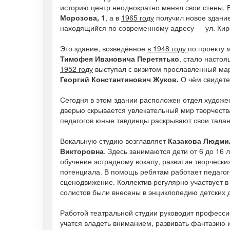
историю центр неоднократно менял свои стены.
Морозова, 1
, а в
1965 году
получил новое здан
находящийся по современному адресу — ул. Киро
Это здание, возведённое
в 1948 году
по проекту 
Тимофея Ивановича Перетятько
, стало настоя
1952 году
выступал с визитом прославленный ма
Георгий Константинович Жуков.
О чём свидете
Сегодня в этом здании расположен отдел художе
дверью скрывается увлекательный мир творчеств
педагогов юные тавдинцы раскрывают свои талант
Вокальную студию возглавляет
Казакова Людми
Викторовна
. Здесь занимаются дети от 6 до 16
обучение эстрадному вокалу, развитие творчески
потенциала. В помощь ребятам работает педаго
сценодвижение. Коллектив регулярно участвует в
солистов были внесены в энциклопедию детских
Работой театральной студии руководит професс
учатся владеть вниманием, развивать фантазию и