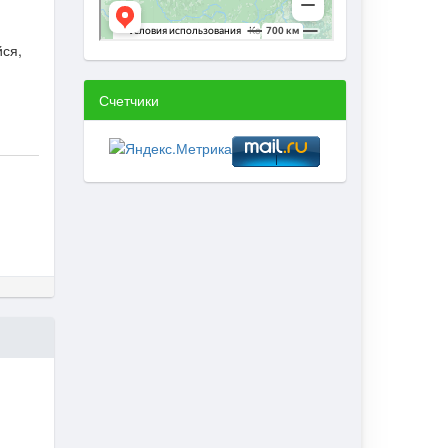
ся,
Счетчики