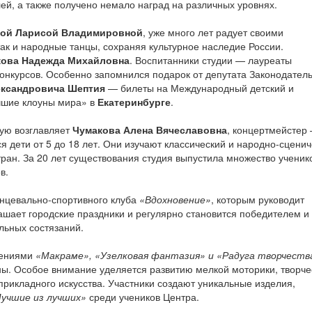
ей, а также получено немало наград на различных уровнях.
вой Ларисой Владимировной
, уже много лет радует своими
ак и народные танцы, сохраняя культурное наследие России.
ова Надежда Михайловна
. Воспитанники студии — лауреаты
онкурсов. Особенно запомнился подарок от депутата Законодател
ксандровича Шептия
— билеты на Международный детский и
чшие клоуны мира» в
Екатеринбурге
.
рую возглавляет
Чумакова Алена Вячеславовна
, концертмейстер
я дети от 5 до 18 лет. Они изучают классический и народно-сцени
тран. За 20 лет существования студия выпустила множество ученик
в.
анцевально-спортивного клуба
«Вдохновение»
, которым руководит
рашает городские праздники и регулярно становится победителем и
льных состязаний.
нениями
«Макраме», «Узелковая фантазия» и «Радуга творчеств
ы. Особое внимание уделяется развитию мелкой моторики, творче
рикладного искусства. Участники создают уникальные изделия,
учшие из лучших»
среди учеников Центра.