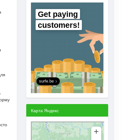
и
Get paying
customers!
а
для
surfe.be
е
форму
Карта Яндекс
осто