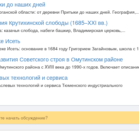
ки до наших дней
ганской области: от деревни Притыки до наших дней. География,..
ия Крутихинской слободы (1685–XXI вв.)
а: казачья слобода, набеги башкир, Владимирская церковь,...
ке Исеть
ке Исеть: основание в 1684 году Григорием Загайновым, школа с 1
азвития Советского строя в Омутинском районе
утинского района с XVIII века до 1990-х годов. Включает описание
вых технологий и сервиса
слевых технологий и сервиса Тюменского индустриального
ите начать обсуждение?