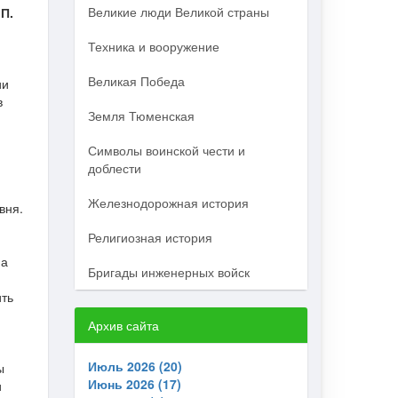
Великие люди Великой страны
е
П.
Техника и вооружение
Великая Победа
ии
в
Земля Тюменская
Символы воинской чести и
доблести
Железнодорожная история
вня.
Религиозная история
на
Бригады инженерных войск
ить
Архив сайта
Июль 2026 (20)
ы
Июнь 2026 (17)
и