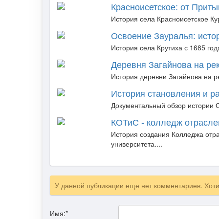
Красноисетское: от Приты
История села Красноисетское Кур
Освоение Зауралья: истор
История села Крутиха с 1685 год
Деревня Загайнова на ре
История деревни Загайнова на ре
История становления и р
Документальный обзор истории Ом
КОТиС - колледж отрасле
История создания Колледжа отра
университета....
У данной публикации еще нет комментариев. Хот
Имя:
*