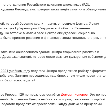
тного отделения Российского движения школьников (РДШ).
Людмила Леонидовна
, которая также ведёт занятия в объединени
зей, который бережно хранит память о прошлом Центра. Ярким
го округа Губернатором Свердловской области
Евгением
да
. На встрече в малом зале Центра обсуждалось социально-
ита было принято решение о финансировании капитального ремонт
 открытие обновлённого здания Центра творческого развития и
 Дома школьников), которое стало важным культурным событием 
–2021 учебном году
педагоги Центра продолжили работу в формат
действия. Занятия проводились удалённо, в том числе через плат
 и безопасность детей.
ице Кирова, 126 по-прежнему остаётся
Домом пионеров
. Это не пр
ений. За плечами Центра — богатая история, связанная с судьбой
 и педагоги продолжают прославлять
Тавду
далеко за пределами