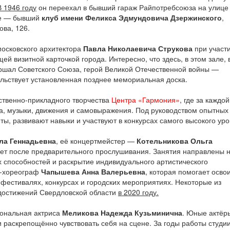
В 1946 году
он переехал в бывший гараж Райпотребсоюза на улиц
ие — бывший
клуб имени Феликса Эдмундовича Дзержинского
,
ва, 126.
московского архитектора
Павла Николаевича Струкова
при участ
щей визитной карточкой города. Интересно, что здесь, в этом зале, 
ршал Советского Союза, герой Великой Отечественной войны —
льствует установленная позднее мемориальная доска.
ственно-прикладного творчества
Центра «Гармония»
, где за каждой
а, музыки, движения и самовыражения. Под руководством опытных
ы, развивают навыки и участвуют в конкурсах самого высокого уро
ла Геннадьевна
, её концертмейстер —
Котельникова Ольга
 лет после предварительного прослушивания. Занятия направлены 
х способностей и раскрытие индивидуального артистического
г-хореограф
Чапышева Анна Валерьевна
, которая помогает осво
 фестивалях, конкурсах и городских мероприятиях. Некоторые из
 достижений Свердловской области
в 2020 году.
иональная актриса
Меликова Надежда Кузьминична
. Юные актёр
 раскрепощённо чувствовать себя на сцене. За годы работы студи