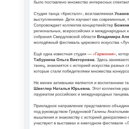
было поставлено множество интересных спектакл
Студия танца «Кристалл», возглавляемая
Усано
выступлениями. Дети изучают как современные, т
Сопровождает коллектив концертмейстер
Боженк
региональных, всероссийских и международных к
собрания Свердловской области
Владимира Але
молодёжный фестиваль циркового искусства «Лу
Ещё одна известная студия —
«Гармония»
, кото
Табуркина Ольга Викторовна
. Здесь занимаютс
танец, знакомятся с историей искусства разных с
которые стали победителями множества конкурсо
Не менее активными являются и воспитанники т
Швеглер Наталья Юрьевна
. Этот коллектив ук
лауреатом российских и международных танцева
Прикладное направление представлено объеди
под руководством Грядуновой Галины Анатольевн
мышления и знакомству с историей декоративно-п
участвуют в выставках и ежегодном фестивале
«Л