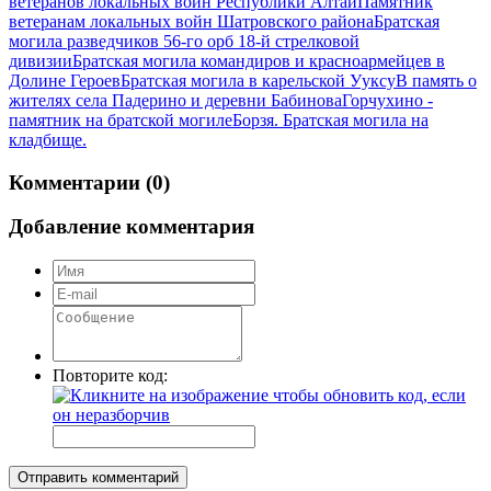
ветеранов локальных войн Республики Алтай
Памятник
ветеранам локальных войн Шатровского района
Братская
могила разведчиков 56-го орб 18-й стрелковой
дивизии
Братская могила командиров и красноармейцев в
Долине Героев
Братская могила в карельской Ууксу
В память о
жителях села Падерино и деревни Бабинова
Горчухино -
памятник на братской могиле
Борзя. Братская могила на
кладбище.
Комментарии (0)
Добавление комментария
Повторите код:
Отправить комментарий