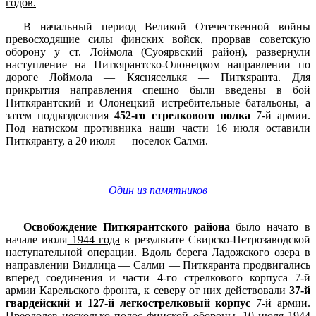
годов.
В начальный период Великой Отечественной войны
превосходящие силы финских войск, прорвав советскую
оборону у ст. Лоймола (Суоярвский район), развернули
наступление на Питкярантско-Олонецком направлении по
дороге Лоймола — Кясняселькя — Питкяранта. Для
прикрытия направления спешно были введены в бой
Питкярантский и Олонецкий истребительные батальоны, а
затем подразделения
452-го стрелкового полка
7-й армии.
Под натиском противника наши части 16 июля оставили
Питкяранту, а 20 июля — поселок Салми.
Один из памятников
Освобождение Питкярантского района
было начато в
начале июля
1944 года
в результате Свирско-Петрозаводской
наступательной операции. Вдоль берега Ладожского озера в
направлении Видлица — Салми — Питкяранта продвигались
вперед соединения и части 4-го стрелкового корпуса 7-й
армии Карельского фронта, к северу от них действовали
37-й
гвардейский и 127-й легкострелковый корпус
7-й армии.
Преодолев несколько полос финской обороны, 10 июля 1944