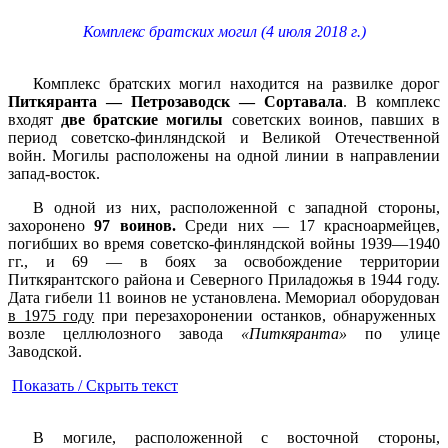
Комплекс братских могил (4 июля 2018 г.)
Комплекс братских могил находится на развилке дорог
Питкяранта — Петрозаводск — Сортавала
. В комплекс
входят
две братские могилы
советских воинов, павших в
период советско-финляндской и Великой Отечественной
войн. Могилы расположены на одной линии в направлении
запад-восток.
В одной из них, расположенной с западной стороны,
захоронено
97 воинов.
Среди них — 17 красноармейцев,
погибших во время советско-финляндской войны 1939—1940
гг., и 69 — в боях за освобождение территории
Питкярантского района и Северного Приладожья в 1944 году.
Дата гибели 11 воинов не установлена. Мемориал оборудован
в 1975 году
при перезахоронении останков, обнаруженных
возле целлюлозного завода
«Питкяранта»
по улице
Заводской.
Показать / Скрыть текст
В могиле, расположенной с восточной стороны,