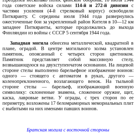
года советские войска силами
114-й и 272-й дивизии
с
частями усиления (4-й стрелковый корпус) освободили
Питкяранту. С середины июля 1944 года развернулись
ожесточенные бои за укрепленный район Кителя в 10—12 км
западнее Питкяранты, которые продолжались до выхода
Финляндии из войны с СССР 5 сентября 1944 года.
Западная могила
обнесена металлической, квадратной в
плане, оградой. В центре могильного холма установлен
памятник, опоясанный с четырех сторон цветником.
Памятник представляет собой массивную стелу,
возвышающуюся на двухступенчатом основании. На лицевой
стороне стелы выполнено барельефное изображение воинов:
одного — стоящего с автоматом в руках, другого —
коленопреклоненного, возлагающего венок. На тыльной
стороне стелы — барельеф, изображающий военную
символику: склоненные знамена, сложенное оружие, щит,
каска, лавровые ветви. У ограды, с трех сторон по ее
периметру, возложены 17 беломраморных мемориальных плит
с выбитыми на них именами павших воинов.
Братская могила с восточной стороны