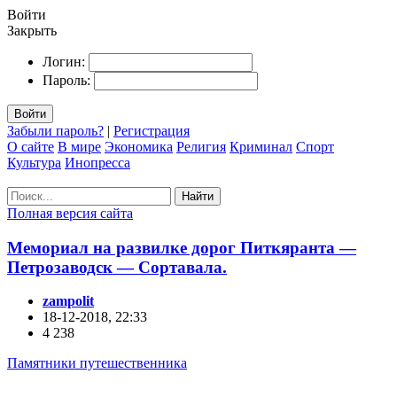
Войти
Закрыть
Логин:
Пароль:
Войти
Забыли пароль?
|
Регистрация
О сайте
В мире
Экономика
Религия
Криминал
Спорт
Культура
Инопресса
Найти
Полная версия сайта
Мемориал на развилке дорог Питкяранта —
Петрозаводск — Сортавала.
zampolit
18-12-2018, 22:33
4 238
Памятники путешественника