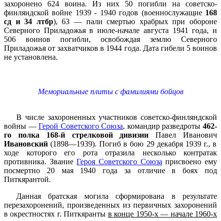
захоронено 624 воина. Из них 50 погибли на советско-
финляндской войне 1939 - 1940 годов (военнослужащие
168
сд и 34 лтбр
), 63 — пали смертью храбрых при обороне
Северного Приладожья в июле-начале августа 1941 года, и
506 воинов погибли, освобождая землю Северного
Приладожья от захватчиков в 1944 года. Дата гибели 5 воинов
не установлена.
Мемориальные плиты с фамилиями бойцов
В числе захороненных участников советско-финляндской
войны —
Герой Советского Союза
, командир разведроты
462-
го полка 168-й стрелковой дивизии
Павел Иванович
Ивановский
(1898—1939). Погиб в бою 29 декабря 1939 г., в
ходе которого его рота отразила несколько контратак
противника. Звание
Героя Советского Союза
присвоено ему
посмертно 20 мая 1940 года за отличие в боях под
Питкярантой.
Данная братская могила сформирована в результате
перезахоронений, произведенных из первичных захоронений
в окрестностях г. Питкяранты
в конце 1950-х — начале 1960-х