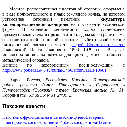
Могила, расположенная с восточной стороны, оформлена
в виде прямоугольного в плане земляного холма, на котором
установлен бетонный памятник —
скульптура
коленопреклоненной женщины
на постаменте кубической
формы. В западной оконечности холма установлена
прямоугольная стела из розового приладожского гранита. На
ее полированной лицевой стороне выбито изображение
пятиконечной звезды и текст: «
Герой Советского Союза
Ивановский Павел Иванович. 1898—1939 гг.». В углах
могилы установлены вазоны для цветов, могила обнесена
металлической оградой.
Данные по захороненным военнослужащим с
http://www.pobeda1945.su/burial/3460/archiv/1113/10661
Адрес:
Россия, Республика Карелия, Питкярантский
район, развилка дорог Питкяранта - Сортавала -
Петрозаводск (Суоярви), справа. Братская могила № 31.
Координаты:
61°39'35"N 31°24'30"E
Похожие новости
Памятник фронтовикам в селе Акинфиево
Ветераны
Новгородовского сельсовета Ирбитского района
Памяти