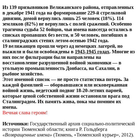
Из 139 призывников Велижанского района, отправленных
в декабре 1941 года на формирование 229-й стрелковой
дивизии, домой вернулись лишь 25 человек (18%). 114
земляков (82%) не вернулись с полей сражений. Особенно
трагична судьба 52 бойцов, чьи имена навсегда остались в
списках пропавших без вести, и 50 человек, погибших в
сталинградских степях летом-осенью 1942 года.
19 велижанцев прошли через ад немецких лагерей, но
выжили и были освобождены в
1943-1945 годах
. Многие из
них после фильтрации были направлены на
восстановление разрушенной войной экономики — в
угольную промышленность Донбасса, на Сахалин, в
рыбное хозяйство.
Этот именной список — не просто статистика потерь. За
каждой фамилией — оборвавшаяся или исковерканная
войной жизнь, недетский подвиг 18-20-летних парней,
которые ценой собственной жизни остановили врага под
Сталинградом. Их память жива, пока мы помним их
имена.
Вечная слава героям!
Источники:
Государственный архив социально-политической
истории Тюменской области; книга Р. Гольдберга
«Возвращенные имена»
(Тюмень, «Тюменский курьер», 2012).