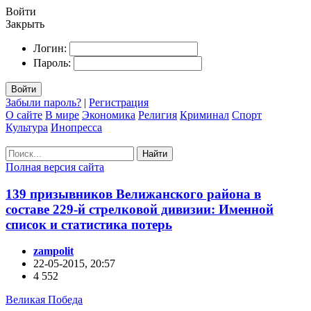
Войти
Закрыть
Логин:
Пароль:
Войти
Забыли пароль?
|
Регистрация
О сайте
В мире
Экономика
Религия
Криминал
Спорт
Культура
Инопресса
Найти
Полная версия сайта
139 призывников Велижанского района в
составе 229-й стрелковой дивизии: Именной
список и статистика потерь
zampolit
22-05-2015, 20:57
4 552
Великая Победа