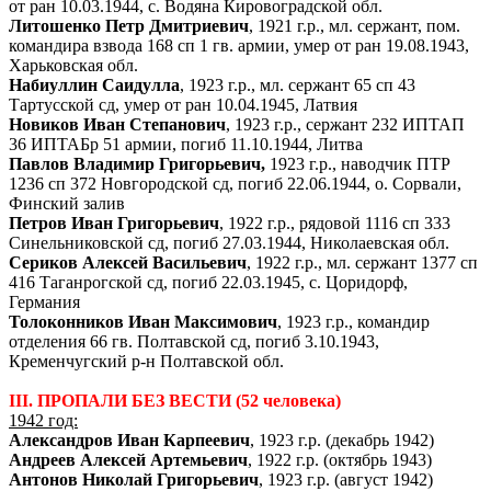
от ран 10.03.1944, с. Водяна Кировоградской обл.
Литошенко Петр Дмитриевич
, 1921 г.р., мл. сержант, пом.
командира взвода 168 сп 1 гв. армии, умер от ран 19.08.1943,
Харьковская обл.
Набиуллин Саидулла
, 1923 г.р., мл. сержант 65 сп 43
Тартусской сд, умер от ран 10.04.1945, Латвия
Новиков Иван Степанович
, 1923 г.р., сержант 232 ИПТАП
36 ИПТАБр 51 армии, погиб 11.10.1944, Литва
Павлов Владимир Григорьевич,
1923 г.р., наводчик ПТР
1236 сп 372 Новгородской сд, погиб 22.06.1944, о. Сорвали,
Финский залив
Петров Иван Григорьевич
, 1922 г.р., рядовой 1116 сп 333
Синельниковской сд, погиб 27.03.1944, Николаевская обл.
Сериков Алексей Васильевич
, 1922 г.р., мл. сержант 1377 сп
416 Таганрогской сд, погиб 22.03.1945, с. Цоридорф,
Германия
Толоконников Иван Максимович
, 1923 г.р., командир
отделения 66 гв. Полтавской сд, погиб 3.10.1943,
Кременчугский р-н Полтавской обл.
III. ПРОПАЛИ БЕЗ ВЕСТИ (52 человека)
1942 год:
Александров Иван Карпеевич
, 1923 г.р. (декабрь 1942)
Андреев Алексей Артемьевич
, 1922 г.р. (октябрь 1943)
Антонов Николай Григорьевич
, 1923 г.р. (август 1942)