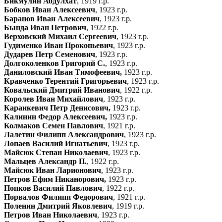
Бикмулин Абдулхат
, 1919 г.р.
Бобков Иван Алексеевич
, 1923 г.р.
Баранов Иван Алексеевич
, 1923 г.р.
Бында Иван Петрович
, 1922 г.р.
Верховский Михаил Сергеевич
, 1923 г.р.
Гудименко Иван Прокопьевич
, 1923 г.р.
Дударев Петр Семенович
, 1923 г.р.
Долгоколенков Григорий С.
, 1923 г.р.
Даниловский Иван Тимофеевич,
1923 г.р.
Кравченко Терентий Григорьевич
, 1923 г.р.
Ковальский Дмитрий Иванович
, 1922 г.р.
Королев Иван Михайлович
, 1923 г.р.
Каранкевич Петр Денисович,
1923 г.р.
Калинин Федор Алексеевич,
1923 г.р.
Колмаков Семен Павлович
, 1921 г.р.
Лалетин Филипп Александрович
, 1923 г.р.
Лопаев Василий Игнатьевич
, 1923 г.р.
Майсюк Степан Николаевич
, 1923 г.р.
Мальцев Александр П.
, 1922 г.р.
Майсюк Иван Ларионович
, 1923 г.р.
Петров Ефим Никанорович,
1923 г.р.
Попков Василий Павлович
, 1922 г.р.
Порвалов Филипп Федорович
, 1921 г.р.
Поленин Дмитрий Яковлевич
, 1919 г.р.
Петров Иван Николаевич
, 1923 г.р.