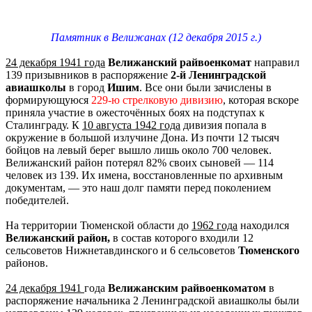
Памятник в Велижанах (12 декабря 2015 г.)
24 декабря 1941 года
Велижанский райвоенкомат
направил
139 призывников в распоряжение
2-й Ленинградской
авиашколы
в город
Ишим
. Все они были зачислены в
формирующуюся
229-ю стрелковую дивизию
, которая вскоре
приняла участие в ожесточённых боях на подступах к
Сталинграду. К
10 августа 1942 года
дивизия попала в
окружение в большой излучине Дона. Из почти 12 тысяч
бойцов на левый берег вышло лишь около 700 человек.
Велижанский район потерял 82% своих сыновей — 114
человек из 139. Их имена, восстановленные по архивным
документам, — это наш долг памяти перед поколением
победителей.
На территории Тюменской области до
1962 года
находился
Велижанский район,
в состав которого входили 12
сельсоветов Нижнетавдинского и 6 сельсоветов
Тюменского
районов.
24 декабря 1941
года
Велижанским райвоенкоматом
в
распоряжение начальника 2 Ленинградской авиашколы были