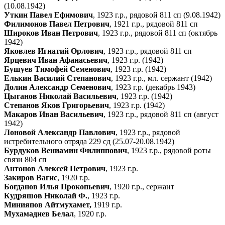
(10.08.1942)
Уткин Павел Ефимович
, 1923 г.р., рядовой 811 сп (9.08.1942)
Филимонов Павел Петрович
, 1921 г.р., рядовой 811 сп
Широков Иван Петрович
, 1923 г.р., рядовой 811 сп (октябрь
1942)
Яковлев Игнатий Орлович
, 1923 г.р., рядовой 811 сп
Ярцевич Иван Афанасьевич
, 1923 г.р. (1942)
Бушуев Тимофей Семенович
, 1923 г.р. (1942)
Елькин Василий Степанович
, 1923 г.р., мл. сержант (1942)
Долин Александр Семенович
, 1923 г.р. (декабрь 1943)
Цыганов Николай Васильевич
, 1923 г.р. (1942)
Степанов Яков Григорьевич
, 1923 г.р. (1942)
Макаров Иван Васильевич
, 1923 г.р., рядовой 811 сп (август
1942)
Лоновой Александр Павлович
, 1923 г.р., рядовой
истребительного отряда 229 сд (25.07-20.08.1942)
Бурдуков Вениамин Филиппович
, 1923 г.р., рядовой роты
связи 804 сп
Антонов Алексей Петрович
, 1923 г.р.
Закиров Вагис
, 1920 г.р.
Богданов Илья Прокопьевич
, 1920 г.р., сержант
Кудряшов Николай Ф.
, 1923 г.р.
Минияпов Айтмухамет,
1919 г.р.
Мухамадиев Белал
, 1920 г.р.