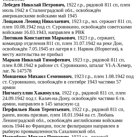
Лебедев Николай Петрович,
1922 г.р., рядовой 811 сп, плен
июль 1942 в Сталинградской обл., освобождён
американскими войсками май 1945
Лощаков Леонид Николаевич
, 1923 г.р., мл. сержант 811 сп,
плен 10.08.1942 под ст. Суровикино, освобождён советскими
войсками 16.03.1943, направлен в РВК
Лютиков Константин Маркович
, 1923 г.р., сержант,
командир отделения 811 сп, плен 31.07.1942 на реке Дон,
освобождён 7.05.1945 из лагеря в г. Нарвик (Норвегия), к
месту жительства не прибыл
Марков Николай Тимофеевич
, 1923 г.р., рядовой 811 сп,
плен 8.08.1942 в районе ст. Суровикино, шталаг VI-A-Хемер,
лаг. № 147578
Мовшенко Михаил Семенович
, 1923 г.р., плен 1.08.1942 под
ст. Суровикино, освобождён в сентябре 1943 частями 57
армии
Нигматуллин Хакимулла
, 1922 г.р., рядовой 811 сп, плен
24.09.1942 под г. Калач-на-Дону, освобождён частями 6 гв.
армии, направлен в 145 запасную сд
Перфильев Яков Терентьевич
, 1922 г.р., рядовой 811 сп,
ранен, вновь призван, плен 18.01.1944 на ст. Любань
Ленинградской обл., освобождён английскими войсками
июль 1944 во Франции, после фильтрации направлен в
рыбную промышленность Сахалинской обл.
Погрябняк Михаил Петрович
, 1923 г.р., рядовой