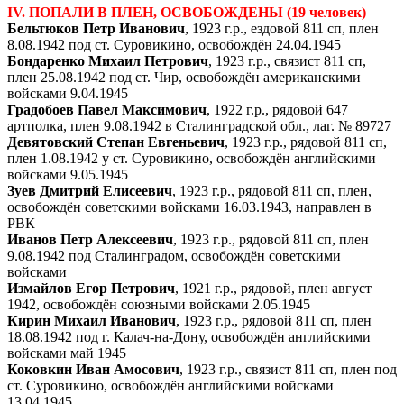
IV. ПОПАЛИ В ПЛЕН, ОСВОБОЖДЕНЫ (19 человек)
Бельтюков Петр Иванович
, 1923 г.р., ездовой 811 сп, плен
8.08.1942 под ст. Суровикино, освобождён 24.04.1945
Бондаренко Михаил Петрович
, 1923 г.р., связист 811 сп,
плен 25.08.1942 под ст. Чир, освобождён американскими
войсками 9.04.1945
Градобоев Павел Максимович
, 1922 г.р., рядовой 647
артполка, плен 9.08.1942 в Сталинградской обл., лаг. № 89727
Девятовский Степан Евгеньевич
, 1923 г.р., рядовой 811 сп,
плен 1.08.1942 у ст. Суровикино, освобождён английскими
войсками 9.05.1945
Зуев Дмитрий Елисеевич
, 1923 г.р., рядовой 811 сп, плен,
освобождён советскими войсками 16.03.1943, направлен в
РВК
Иванов Петр Алексеевич
, 1923 г.р., рядовой 811 сп, плен
9.08.1942 под Сталинградом, освобождён советскими
войсками
Измайлов Егор Петрович
, 1921 г.р., рядовой, плен август
1942, освобождён союзными войсками 2.05.1945
Кирин Михаил Иванович
, 1923 г.р., рядовой 811 сп, плен
18.08.1942 под г. Калач-на-Дону, освобождён английскими
войсками май 1945
Коковкин Иван Амосович
, 1923 г.р., связист 811 сп, плен под
ст. Суровикино, освобождён английскими войсками
13.04.1945