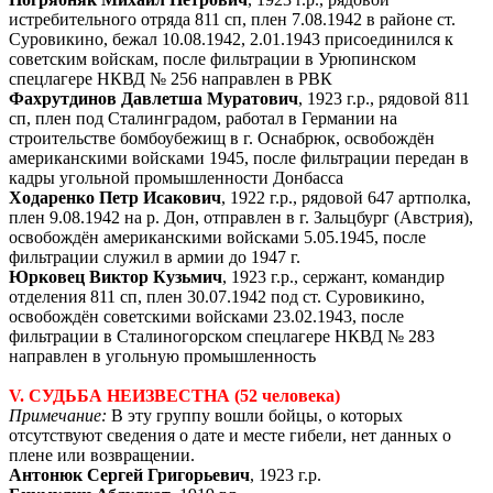
истребительного отряда 811 сп, плен 7.08.1942 в районе ст.
Суровикино, бежал 10.08.1942, 2.01.1943 присоединился к
советским войскам, после фильтрации в Урюпинском
спецлагере НКВД № 256 направлен в РВК
Фахрутдинов Давлетша Муратович
, 1923 г.р., рядовой 811
сп, плен под Сталинградом, работал в Германии на
строительстве бомбоубежищ в г. Оснабрюк, освобождён
американскими войсками 1945, после фильтрации передан в
кадры угольной промышленности Донбасса
Ходаренко Петр Исакович
, 1922 г.р., рядовой 647 артполка,
плен 9.08.1942 на р. Дон, отправлен в г. Зальцбург (Австрия),
освобождён американскими войсками 5.05.1945, после
фильтрации служил в армии до 1947 г.
Юрковец Виктор Кузьмич
, 1923 г.р., сержант, командир
отделения 811 сп, плен 30.07.1942 под ст. Суровикино,
освобождён советскими войсками 23.02.1943, после
фильтрации в Сталиногорском спецлагере НКВД № 283
направлен в угольную промышленность
V. СУДЬБА НЕИЗВЕСТНА (52 человека)
Примечание:
В эту группу вошли бойцы, о которых
отсутствуют сведения о дате и месте гибели, нет данных о
плене или возвращении.
Антонюк Сергей Григорьевич
, 1923 г.р.