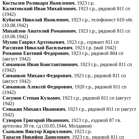
Костылев Роликарп Яковлевич
, 1923 г.р.
Калитовский Иван Михайлович
, 1923 г.р., рядовой 811 сп
(1942)
Кубасов Николай Яковлевич
, 1923 г.р., телефонист 610 обс
(10.08.1942)
Михайлов Анатолий Романович
, 1923 г.р., рядовой 811 сп
(10.08.1942)
Мухин Гаврил Артемьевич
, 1923 г.р., сержант 811 сп
Рассихин Николай Васильевич
, 1923 г.р. (май 1942)
Романов Евгений Федорович
, 1923 г.р., рядовой 804 сп
(август 1942)
Симанков Иван Константинович
, 1923 г.р., рядовой 811 сп
(1942)
Симанков Михаил Федорович
, 1923 г.р., рядовой 811 сп
(август 1942)
Симанков Алексей Федорович
, 1920 г.р., рядовой 811 сп
(1942)
Сосунов Степан Кузьмич
, 1923 г.р., рядовой 811 сп (август
1942)
Сенькин Михаил Иванович
, 1923 г.р., рядовой 811 сп (август
1942)
Суворов Григорий Иванович
, 1923 г.р., ездовой 87 гв.
артполка 39 гв. сд (10.05.1944, Молдавия)
Сыньзюк Виктор Кириллович
, 1923 г.р.
Тарасов Никифор Данилович
, 1923 г.р., рядовой 811 сп