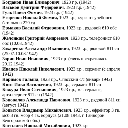
Богданов Иван Елизарович
, 1923 г.р. (1942)
Васьков Дмитрий Федорович
, 1923 г.р. (1942)
Гуль Павел Фомич
, 1923 г.р. (1942)
Егоренко Николай Фомич,
1923 г.р., курсант учебного
батальона 229 сд
Ермаков Василий Федорович
, 1923 г.р., рядовой 610 обс
(1942)
Желонкин Григорий Андреевич
, 1923 г.р., телефонист 610
обс (10.08.1942)
Захаренко Александр Иванович
, 1923 г.р., рядовой 811 сп
(25.07-10.08.1942)
Зорин Иван Иванович
, 1923 г.р. (связь прекратилась
29.12.1942)
Иванов Николай Николаевич
, 1923 г.р., сержант (с апреля
1942)
Каримов Гальша
, 1923 г.р., Спасский с/с (январь 1942)
Квит Илья Васильевич
, 1923 г.р., сержант 811 сп
Кожура Иван Степанович
, 1923 г.р., мл. сержант,
артиллерист 811 сп (1942)
Коновалов Александр Павлович
, 1923 г.р., рядовой 811 сп
(август 1942)
Копытов Владимир Михайлович
, 1923 г.р., ефрейтор 3 гв.
мсб 3 гв. мсбр 4 гв. корпуса (21.08.1943, г. Гайворон
Белгородской обл.)
Костылев Николай Михайлович
, 1923 г.р.