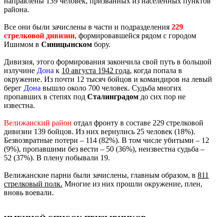
направлены 139 человек, призванных из населенных пунктов
района.
Все они были зачислены в части и подразделения
229
стрелковой дивизии
, формировавшейся рядом с городом
Ишимом в
Синицынском
бору.
Дивизия, этого формирования закончила свой путь в большой
излучине
Дона
к
10 августа 1942 года
, когда попала в
окружение. Из почти 12 тысяч бойцов и командиров на левый
берег
Дона
вышло около 700 человек. Судьба многих
пропавших в степях под
Сталинградом
до сих пор не
известна.
Велижанский район
отдал фронту в составе 229 стрелковой
дивизии 139 бойцов. Из них вернулись 25 человек (18%).
Безвозвратные потери – 114 (82%). В том числе убитыми – 12
(9%), пропавшими без вести – 50 (36%), неизвестна судьба –
52 (37%). В плену побывали 19.
Велижанские парни были зачислены, главным образом, в
811
стрелковый полк.
Многие из них прошли окружение, плен,
вновь воевали.