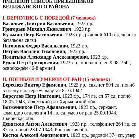
ИМЕННОЙ СПИСОК ПРИЗЫВНИКОВ
ВЕЛИЖАНСКОГО РАЙОНА
I. ВЕРНУЛИСЬ С ПОБЕДОЙ (7 человек)
Васильев Дмитрий Васильевич
, 1923 г.р.
Григорьев Михаил Яковлевич
, 1923 г.р.
Кузьмин Петр Васильевич
, 1923 г.р., рядовой 610 отдельного
батальона связи
Нагорняк Федор Васильевич
, 1923 г.р.
Петров Василий Тихонович
, 1923 г.р.
Политыко Александр Александрович
, 1923 г.р.
Рудак Петр Григорьевич
, 1923 г.р., попал в плен 9.08.1942,
освобождён 46-й армией
II. ПОГИБЛИ И УМЕРЛИ ОТ РАН (15 человек)
Береснев Виктор Ефимович
, 1923 г.р., связист 804 сп, погиб
в плену в лагере «Славута» 8.10.1942
Варсулов Петр Ипатович
, 1923 г.р., 174 гв. сп 57 сд, погиб
18.05.1943, Изюмский р-н Харьковской обл.
Возженников Петр Афанасьевич
, 1923 г.р., сержант,
командир отделения 14 гв. сд, умер от ран 25.09.1944,
Львовская обл.
Девятков Антон Алексеевич
, 1923 г.р., телефонист 264 гв. сп
87 сд, погиб 23.07.1943, Ростовская обл.
Костко Алексей Анисимович
, 1923 г.р., рядовой 374 сп, умер