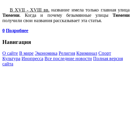
В XVII - XVIII вв.
название имела только главная улица
Тюмени
. Когда и почему безымянные улицы
Тюмени
получили свои названия рассказывает эта статья.
0
Подробнее
Навигация
О сайте
В мире
Экономика
Религия
Криминал
Спорт
Культура
Инопресса
Все последние новости
Полная версия
сайта