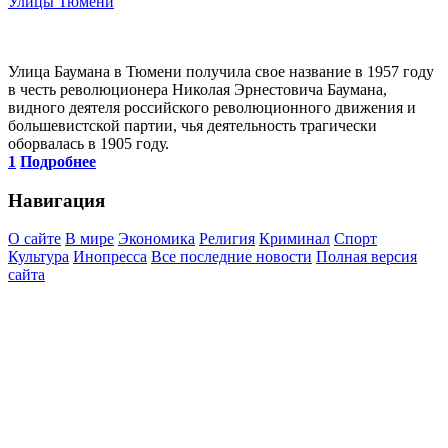
Улицы Тюмени
Улица Баумана в Тюмени получила свое название в 1957 году
в честь революционера Николая Эрнестовича Баумана,
видного деятеля российского революционного движения и
большевистской партии, чья деятельность трагически
оборвалась в 1905 году.
1
Подробнее
Навигация
О сайте
В мире
Экономика
Религия
Криминал
Спорт
Культура
Инопресса
Все последние новости
Полная версия
сайта